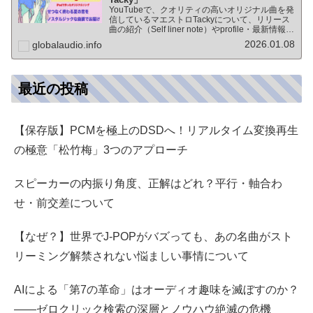
YouTubeで、クオリティの高いオリジナル曲を発
信しているマエストロTackyについて、リリース
曲の紹介（Self liner note）やprofile・最新情報な
ど★動画チャンネル登録100人突破記念作品の生
2026.01.08
globalaudio.info
歌版楽曲「ブレないココロ」…
最近の投稿
【保存版】PCMを極上のDSDへ！リアルタイム変換再生
の極意「松竹梅」3つのアプローチ
スピーカーの内振り角度、正解はどれ？平行・軸合わ
せ・前交差について
【なぜ？】世界でJ-POPがバズっても、あの名曲がスト
リーミング解禁されない悩ましい事情について
AIによる「第7の革命」はオーディオ趣味を滅ぼすのか？
――ゼロクリック検索の深層とノウハウ絶滅の危機