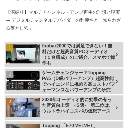
【深掘り】マルチチャンネル・アンプ再生の理想と現実
— デジタルチャンネルデバイダーの利便性と「知られざ
る落とし穴」
foobar2000では満足できない！無
料だけど超高音質PCオーディオ
（１台構成）のご紹介、スマホで操
作も
ゲームチェンジャー？Topping
PA5（D級パワーアンプ）超高性能
でハイエンドに挑める高コストパフ
ォーマンスなパワーアンプの研究
2020年オーディオ的に効果の有っ
た音質向上策 -５選- 第二位は、
ウルトラハイコスパの仮想アース
Topping 「E70 VELVET」