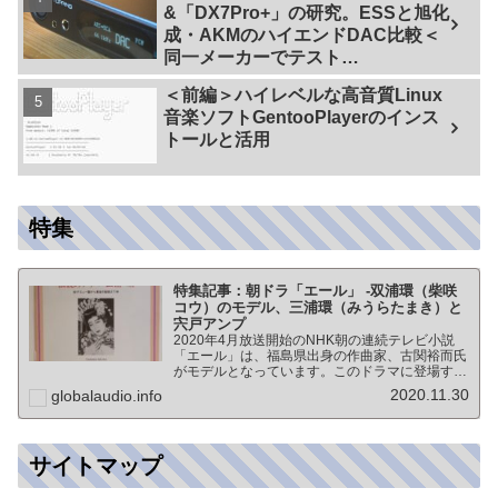
&「DX7Pro+」の研究。ESSと旭化
成・AKMのハイエンドDAC比較＜
同一メーカーでテスト
【ES9038PRO Vs AK4499EX】＞
＜前編＞ハイレベルな高音質Linux
音楽ソフトGentooPlayerのインス
トールと活用
特集
特集記事：朝ドラ「エール」 -双浦環（柴咲
コウ）のモデル、三浦環（みうらたまき）と
宍戸アンプ
2020年4月放送開始のNHK朝の連続テレビ小説
「エール」は、福島県出身の作曲家、古関裕而氏
がモデルとなっています。このドラマに登場する
戦前の声楽家、三浦環さんと、本サイトにも登場
2020.11.30
globalaudio.info
する宍戸公一氏のアンプ（著書「送信管によるシ
ングルアンプ製作…
サイトマップ