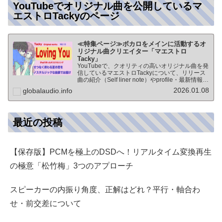
YouTubeでオリジナル曲を公開しているマ
エストロTackyのページ
≪特集ページ≫ボカロをメインに活動するオ
リジナル曲クリエイター「マエストロ
Tacky」
YouTubeで、クオリティの高いオリジナル曲を発
信しているマエストロTackyについて、リリース
曲の紹介（Self liner note）やprofile・最新情報な
ど★動画チャンネル登録100人突破記念作品の生
2026.01.08
globalaudio.info
歌版楽曲「ブレないココロ」…
最近の投稿
【保存版】PCMを極上のDSDへ！リアルタイム変換再生
の極意「松竹梅」3つのアプローチ
スピーカーの内振り角度、正解はどれ？平行・軸合わ
せ・前交差について