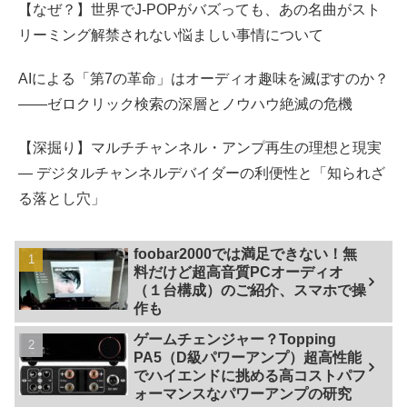
【なぜ？】世界でJ-POPがバズっても、あの名曲がスト
リーミング解禁されない悩ましい事情について
AIによる「第7の革命」はオーディオ趣味を滅ぼすのか？
――ゼロクリック検索の深層とノウハウ絶滅の危機
【深掘り】マルチチャンネル・アンプ再生の理想と現実
— デジタルチャンネルデバイダーの利便性と「知られざ
る落とし穴」
foobar2000では満足できない！無
料だけど超高音質PCオーディオ
（１台構成）のご紹介、スマホで操
作も
ゲームチェンジャー？Topping
PA5（D級パワーアンプ）超高性能
でハイエンドに挑める高コストパフ
ォーマンスなパワーアンプの研究