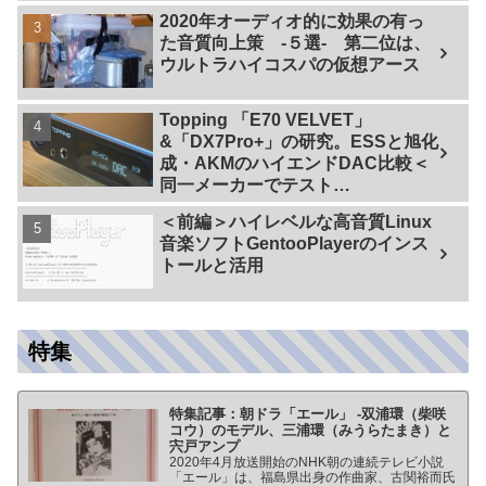
2020年オーディオ的に効果の有っ
た音質向上策 -５選- 第二位は、
ウルトラハイコスパの仮想アース
Topping 「E70 VELVET」
&「DX7Pro+」の研究。ESSと旭化
成・AKMのハイエンドDAC比較＜
同一メーカーでテスト
【ES9038PRO Vs AK4499EX】＞
＜前編＞ハイレベルな高音質Linux
音楽ソフトGentooPlayerのインス
トールと活用
特集
特集記事：朝ドラ「エール」 -双浦環（柴咲
コウ）のモデル、三浦環（みうらたまき）と
宍戸アンプ
2020年4月放送開始のNHK朝の連続テレビ小説
「エール」は、福島県出身の作曲家、古関裕而氏