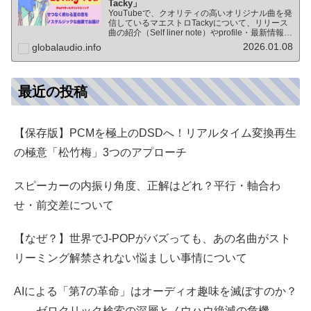
Tacky」
YouTubeで、クオリティの高いオリジナル曲を発
信しているマエストロTackyについて、リリース
曲の紹介（Self liner note）やprofile・最新情報な
ど★動画チャンネル登録100人突破記念作品の生
2026.01.08
globalaudio.info
歌版楽曲「ブレないココロ」…
最近の投稿
【保存版】PCMを極上のDSDへ！リアルタイム変換再生
の極意「松竹梅」3つのアプローチ
スピーカーの内振り角度、正解はどれ？平行・軸合わ
せ・前交差について
【なぜ？】世界でJ-POPがバズっても、あの名曲がスト
リーミング解禁されない悩ましい事情について
AIによる「第7の革命」はオーディオ趣味を滅ぼすのか？
――ゼロクリック検索の深層とノウハウ絶滅の危機