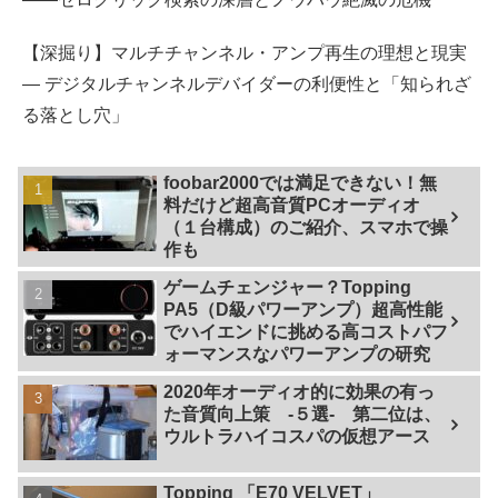
【深掘り】マルチチャンネル・アンプ再生の理想と現実
— デジタルチャンネルデバイダーの利便性と「知られざ
る落とし穴」
foobar2000では満足できない！無
料だけど超高音質PCオーディオ
（１台構成）のご紹介、スマホで操
作も
ゲームチェンジャー？Topping
PA5（D級パワーアンプ）超高性能
でハイエンドに挑める高コストパフ
ォーマンスなパワーアンプの研究
2020年オーディオ的に効果の有っ
た音質向上策 -５選- 第二位は、
ウルトラハイコスパの仮想アース
Topping 「E70 VELVET」