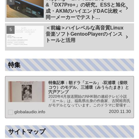
&「DX7Pro+」の研究。ESSと旭化
成・AKMのハイエンドDAC比較＜
同一メーカーでテスト
【ES9038PRO Vs AK4499EX】＞
＜前編＞ハイレベルな高音質Linux
音楽ソフトGentooPlayerのインス
トールと活用
特集
特集記事：朝ドラ「エール」 -双浦環（柴咲
コウ）のモデル、三浦環（みうらたまき）と
宍戸アンプ
2020年4月放送開始のNHK朝の連続テレビ小説
「エール」は、福島県出身の作曲家、古関裕而氏
がモデルとなっています。このドラマに登場する
戦前の声楽家、三浦環さんと、本サイトにも登場
2020.11.30
globalaudio.info
する宍戸公一氏のアンプ（著書「送信管によるシ
ングルアンプ製作…
サイトマップ