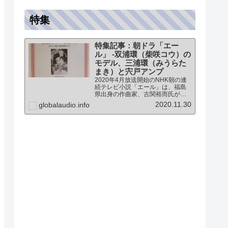
特集
特集記事：朝ドラ「エー
ル」 -双浦環（柴咲コウ）の
モデル、三浦環（みうらた
まき）と宍戸アンプ
2020年4月放送開始のNHK朝の連
続テレビ小説「エール」は、福島
県出身の作曲家、古関裕而氏がモ
デルとなっています。このドラマ
2020.11.30
globalaudio.info
に登場する戦前の声楽家、三浦環
さんと、本サイトにも登場する宍
戸公一氏のアンプ（著書「送信管
によるシングルアンプ製作…