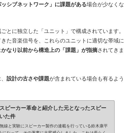
パッシブネットワーク」に課題がある
場合が少なくな
域ごとに独立した「ユニット」で構成されています。
てきた音楽信号を、これらのユニットに適切な帯域に
は
かなり以前から構造上の「課題」が指摘
されてきま
は、
設計の古さや課題
が含まれている場合も有るよう
スピーカー革命と紹介した元となったスピー
いた件
J無線と実験にスピーカー製作の連載を行っている鈴木康平
うになって、その著書に大変感心しました。これは長らく