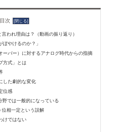
目次
と言われ理由は？（動画の振り返り）
がぼやけるのか？」
オーバー）に対するアナログ時代からの指摘
プ方式」とは
界
にした劇的な変化
定位感
の分野では一般的になっている
＝位相一定という誤解
わけではない