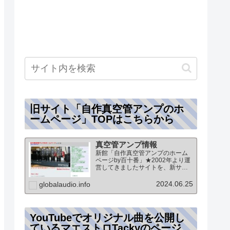
旧サイト「自作真空管アンプのホ
ームページ」TOPはこちらから
真空管アンプ情報
新館「自作真空管アンプのホーム
ページby百十番」★2002年より運
営してきましたサイトを、新サイ
トに統合していますこのページ
は、「新館:自作真空管アンプのホ
2024.06.25
globalaudio.info
ームページby百十番」のTOPペー
ジになりますオーディオ情報全般
のTOP（グローバル…
YouTubeでオリジナル曲を公開し
ているマエストロTackyのページ