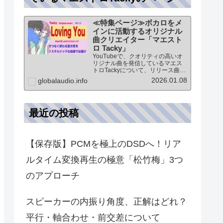
≪特集ページ≫ボカロをメ
インに活動するオリジナル
曲クリエイター「マエスト
ロ Tacky」
YouTubeで、クオリティの高いオ
リジナル曲を発信しているマエス
トロTackyについて、リリース曲の
紹介（Self liner note）やprofile・
2026.01.08
globalaudio.info
最新情報など★動画チャンネル登
録100人突破記念作品の生歌版楽曲
「ブレないココロ」…
最近の投稿
【保存版】PCMを極上のDSDへ！リア
ルタイム変換再生の極意「松竹梅」3つ
のアプローチ
スピーカーの内振り角度、正解はどれ？
平行・軸合わせ・前交差について