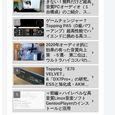
きない！無料だけど超高
音質PCオーディオ（１
台構成）のご紹介、スマ
ホで操作も
ゲームチェンジャー？
Topping PA5（D級パワ
ーアンプ）超高性能でハ
イエンドに挑める高コス
トパフォーマンスなパワ
2020年オーディオ的に
ーアンプの研究
効果の有った音質向上
策 -５選- 第二位は、
ウルトラハイコスパの仮
想アース
Topping 「E70
VELVET」
&「DX7Pro+」の研究。
ESSと旭化成・AKMの
ハイエンドDAC比較＜
＜前編＞ハイレベルな高
同一メーカーでテスト
音質Linux音楽ソフト
【ES9038PRO Vs
GentooPlayerのインス
AK4499EX】＞
トールと活用