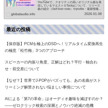
YouTubeで、クオリティの高いオリジナル曲を発
信しているマエストロTackyについて、リリース
曲の紹介（Self liner note）やprofile・最新情報な
ど★動画チャンネル登録100人突破記念作品の生
2026.01.08
globalaudio.info
歌版楽曲「ブレないココロ」…
最近の投稿
【保存版】PCMを極上のDSDへ！リアルタイム変換再生
の極意「松竹梅」3つのアプローチ
スピーカーの内振り角度、正解はどれ？平行・軸合わ
せ・前交差について
【なぜ？】世界でJ-POPがバズっても、あの名曲がスト
リーミング解禁されない悩ましい事情について
AIによる「第7の革命」はオーディオ趣味を滅ぼすのか？
――ゼロクリック検索の深層とノウハウ絶滅の危機