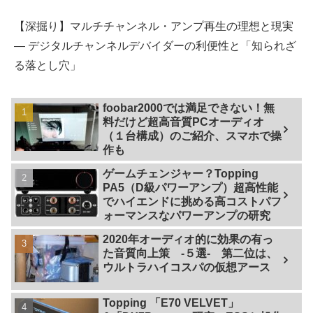
【深掘り】マルチチャンネル・アンプ再生の理想と現実
— デジタルチャンネルデバイダーの利便性と「知られざ
る落とし穴」
foobar2000では満足できない！無
料だけど超高音質PCオーディオ
（１台構成）のご紹介、スマホで操
作も
ゲームチェンジャー？Topping
PA5（D級パワーアンプ）超高性能
でハイエンドに挑める高コストパフ
ォーマンスなパワーアンプの研究
2020年オーディオ的に効果の有っ
た音質向上策 -５選- 第二位は、
ウルトラハイコスパの仮想アース
Topping 「E70 VELVET」