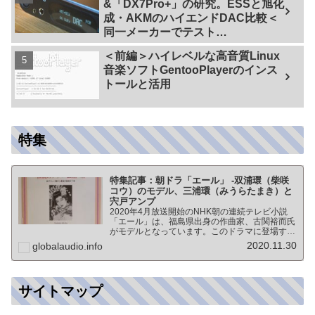
&「DX7Pro+」の研究。ESSと旭化
成・AKMのハイエンドDAC比較＜
同一メーカーでテスト
【ES9038PRO Vs AK4499EX】＞
＜前編＞ハイレベルな高音質Linux
音楽ソフトGentooPlayerのインス
トールと活用
特集
特集記事：朝ドラ「エール」 -双浦環（柴咲
コウ）のモデル、三浦環（みうらたまき）と
宍戸アンプ
2020年4月放送開始のNHK朝の連続テレビ小説
「エール」は、福島県出身の作曲家、古関裕而氏
がモデルとなっています。このドラマに登場する
戦前の声楽家、三浦環さんと、本サイトにも登場
2020.11.30
globalaudio.info
する宍戸公一氏のアンプ（著書「送信管によるシ
ングルアンプ製作…
サイトマップ