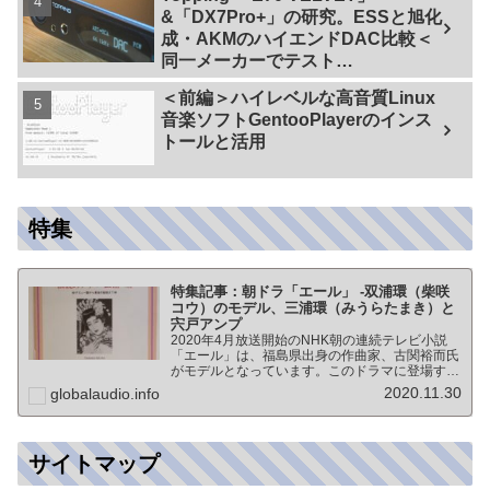
&「DX7Pro+」の研究。ESSと旭化
成・AKMのハイエンドDAC比較＜
同一メーカーでテスト
【ES9038PRO Vs AK4499EX】＞
＜前編＞ハイレベルな高音質Linux
音楽ソフトGentooPlayerのインス
トールと活用
特集
特集記事：朝ドラ「エール」 -双浦環（柴咲
コウ）のモデル、三浦環（みうらたまき）と
宍戸アンプ
2020年4月放送開始のNHK朝の連続テレビ小説
「エール」は、福島県出身の作曲家、古関裕而氏
がモデルとなっています。このドラマに登場する
戦前の声楽家、三浦環さんと、本サイトにも登場
2020.11.30
globalaudio.info
する宍戸公一氏のアンプ（著書「送信管によるシ
ングルアンプ製作…
サイトマップ