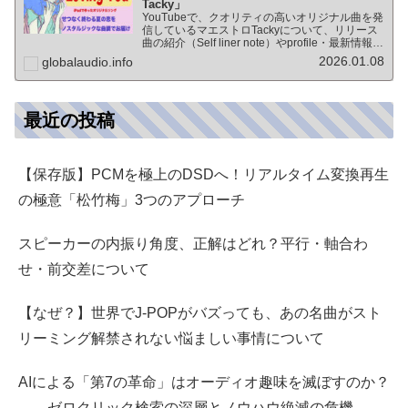
Tacky」
YouTubeで、クオリティの高いオリジナル曲を発
信しているマエストロTackyについて、リリース
曲の紹介（Self liner note）やprofile・最新情報な
ど★動画チャンネル登録100人突破記念作品の生
2026.01.08
globalaudio.info
歌版楽曲「ブレないココロ」…
最近の投稿
【保存版】PCMを極上のDSDへ！リアルタイム変換再生
の極意「松竹梅」3つのアプローチ
スピーカーの内振り角度、正解はどれ？平行・軸合わ
せ・前交差について
【なぜ？】世界でJ-POPがバズっても、あの名曲がスト
リーミング解禁されない悩ましい事情について
AIによる「第7の革命」はオーディオ趣味を滅ぼすのか？
――ゼロクリック検索の深層とノウハウ絶滅の危機