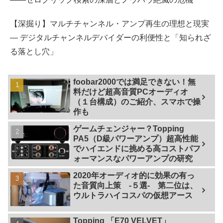
【深掘り】マルチチャンネル・アンプ再生の理想と現実
— デジタルチャンネルデバイダーの利便性と「知られざ
る落とし穴」
foobar2000では満足できない！無
料だけど超高音質PCオーディオ
（１台構成）のご紹介、スマホで操
作も
ゲームチェンジャー？Topping
PA5（D級パワーアンプ）超高性能
でハイエンドに挑める高コストパフ
ォーマンスなパワーアンプの研究
2020年オーディオ的に効果の有っ
た音質向上策 -５選- 第二位は、
ウルトラハイコスパの仮想アース
Topping 「E70 VELVET」