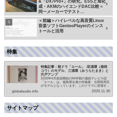
&「DX7Pro+」の研究。ESSと旭化
成・AKMのハイエンドDAC比較＜
同一メーカーでテスト
【ES9038PRO Vs AK4499EX】＞
＜前編＞ハイレベルな高音質Linux
音楽ソフトGentooPlayerのインス
トールと活用
特集
特集記事：朝ドラ「エール」 -双浦環（柴咲
コウ）のモデル、三浦環（みうらたまき）と
宍戸アンプ
2020年4月放送開始のNHK朝の連続テレビ小説
「エール」は、福島県出身の作曲家、古関裕而氏
がモデルとなっています。このドラマに登場する
戦前の声楽家、三浦環さんと、本サイトにも登場
2020.11.30
globalaudio.info
する宍戸公一氏のアンプ（著書「送信管によるシ
ングルアンプ製作…
サイトマップ