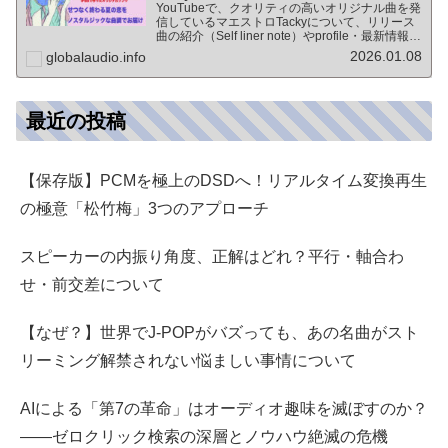
YouTubeで、クオリティの高いオリジナル曲を発
信しているマエストロTackyについて、リリース
曲の紹介（Self liner note）やprofile・最新情報な
ど★動画チャンネル登録100人突破記念作品の生
2026.01.08
globalaudio.info
歌版楽曲「ブレないココロ」…
最近の投稿
【保存版】PCMを極上のDSDへ！リアルタイム変換再生
の極意「松竹梅」3つのアプローチ
スピーカーの内振り角度、正解はどれ？平行・軸合わ
せ・前交差について
【なぜ？】世界でJ-POPがバズっても、あの名曲がスト
リーミング解禁されない悩ましい事情について
AIによる「第7の革命」はオーディオ趣味を滅ぼすのか？
――ゼロクリック検索の深層とノウハウ絶滅の危機