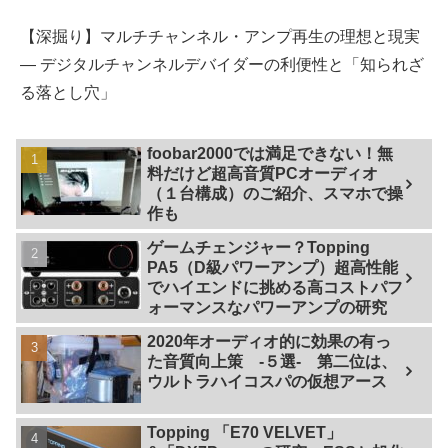
【深掘り】マルチチャンネル・アンプ再生の理想と現実
— デジタルチャンネルデバイダーの利便性と「知られざ
る落とし穴」
foobar2000では満足できない！無
料だけど超高音質PCオーディオ
（１台構成）のご紹介、スマホで操
作も
ゲームチェンジャー？Topping
PA5（D級パワーアンプ）超高性能
でハイエンドに挑める高コストパフ
ォーマンスなパワーアンプの研究
2020年オーディオ的に効果の有っ
た音質向上策 -５選- 第二位は、
ウルトラハイコスパの仮想アース
Topping 「E70 VELVET」