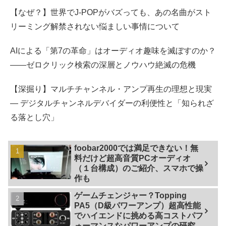
【なぜ？】世界でJ-POPがバズっても、あの名曲がスト
リーミング解禁されない悩ましい事情について
AIによる「第7の革命」はオーディオ趣味を滅ぼすのか？
――ゼロクリック検索の深層とノウハウ絶滅の危機
【深掘り】マルチチャンネル・アンプ再生の理想と現実
— デジタルチャンネルデバイダーの利便性と「知られざ
る落とし穴」
foobar2000では満足できない！無
料だけど超高音質PCオーディオ
（１台構成）のご紹介、スマホで操
作も
ゲームチェンジャー？Topping
PA5（D級パワーアンプ）超高性能
でハイエンドに挑める高コストパフ
ォーマンスなパワーアンプの研究