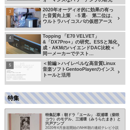
2020年オーディオ的に効果の有っ
た音質向上策 -５選- 第二位は、
ウルトラハイコスパの仮想アース
Topping 「E70 VELVET」
&「DX7Pro+」の研究。ESSと旭化
成・AKMのハイエンドDAC比較＜
同一メーカーでテスト
【ES9038PRO Vs AK4499EX】＞
＜前編＞ハイレベルな高音質Linux
音楽ソフトGentooPlayerのインス
トールと活用
特集
特集記事：朝ドラ「エール」 -双浦環（柴咲
コウ）のモデル、三浦環（みうらたまき）と
宍戸アンプ
2020年4月放送開始のNHK朝の連続テレビ小説