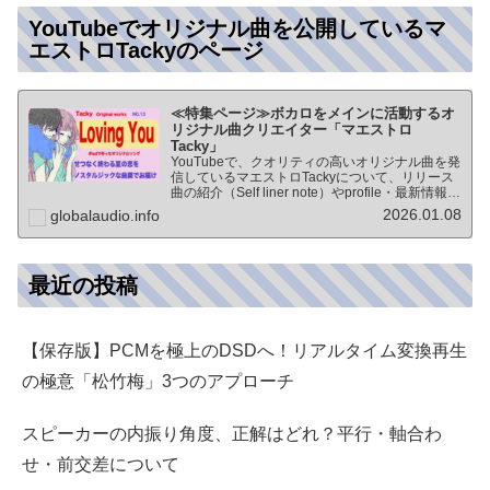
YouTubeでオリジナル曲を公開しているマ
エストロTackyのページ
≪特集ページ≫ボカロをメインに活動するオ
リジナル曲クリエイター「マエストロ
Tacky」
YouTubeで、クオリティの高いオリジナル曲を発
信しているマエストロTackyについて、リリース
曲の紹介（Self liner note）やprofile・最新情報な
ど★動画チャンネル登録100人突破記念作品の生
2026.01.08
globalaudio.info
歌版楽曲「ブレないココロ」…
最近の投稿
【保存版】PCMを極上のDSDへ！リアルタイム変換再生
の極意「松竹梅」3つのアプローチ
スピーカーの内振り角度、正解はどれ？平行・軸合わ
せ・前交差について