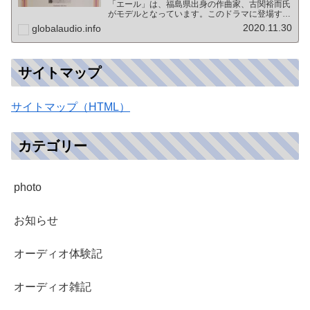
「エール」は、福島県出身の作曲家、古関裕而氏
がモデルとなっています。このドラマに登場する
戦前の声楽家、三浦環さんと、本サイトにも登場
2020.11.30
globalaudio.info
する宍戸公一氏のアンプ（著書「送信管によるシ
ングルアンプ製作…
サイトマップ
サイトマップ（HTML）
カテゴリー
photo
お知らせ
オーディオ体験記
オーディオ雑記