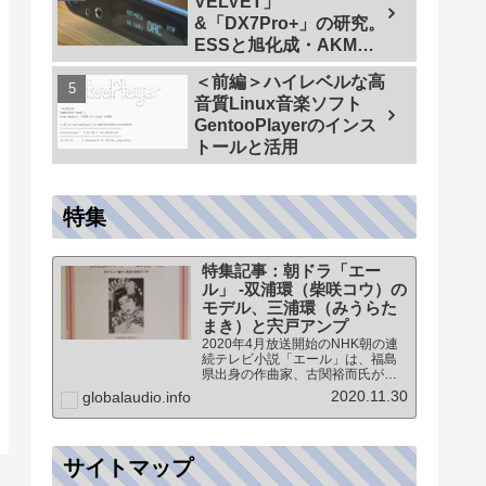
VELVET」
&「DX7Pro+」の研究。
ESSと旭化成・AKMの
ハイエンドDAC比較＜
＜前編＞ハイレベルな高
同一メーカーでテスト
音質Linux音楽ソフト
【ES9038PRO Vs
GentooPlayerのインス
AK4499EX】＞
トールと活用
特集
特集記事：朝ドラ「エー
ル」 -双浦環（柴咲コウ）の
モデル、三浦環（みうらた
まき）と宍戸アンプ
2020年4月放送開始のNHK朝の連
続テレビ小説「エール」は、福島
県出身の作曲家、古関裕而氏がモ
デルとなっています。このドラマ
2020.11.30
globalaudio.info
に登場する戦前の声楽家、三浦環
さんと、本サイトにも登場する宍
戸公一氏のアンプ（著書「送信管
によるシングルアンプ製作…
サイトマップ