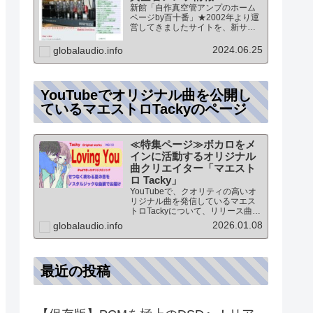
新館「自作真空管アンプのホーム
ページby百十番」★2002年より運
営してきましたサイトを、新サイ
トに統合していますこのページ
は、「新館:自作真空管アンプのホ
2024.06.25
globalaudio.info
ームページby百十番」のTOPペー
ジになりますオーディオ情報全般
のTOP（グローバル…
YouTubeでオリジナル曲を公開し
ているマエストロTackyのページ
≪特集ページ≫ボカロをメ
インに活動するオリジナル
曲クリエイター「マエスト
ロ Tacky」
YouTubeで、クオリティの高いオ
リジナル曲を発信しているマエス
トロTackyについて、リリース曲の
紹介（Self liner note）やprofile・
2026.01.08
globalaudio.info
最新情報など★動画チャンネル登
録100人突破記念作品の生歌版楽曲
「ブレないココロ」…
最近の投稿