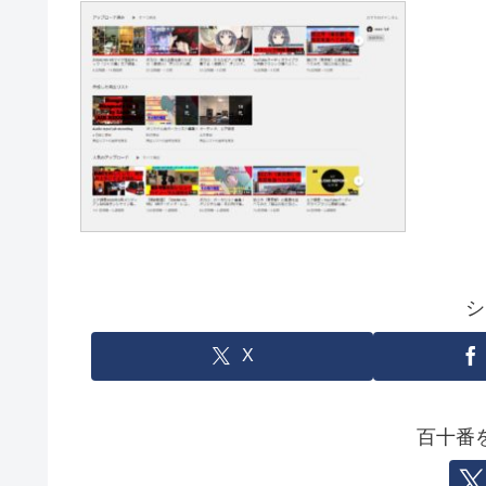
シ
X
百十番