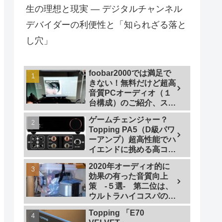
生の理想と現実 — デジタルチャンネル
デバイダーの利便性と「知られざる落と
し穴」
foobar2000では満足で
きない！無料だけど超高
音質PCオーディオ（１
台構成）のご紹介、スマ
ホで操作も
ゲームチェンジャー？
Topping PA5（D級パワ
ーアンプ）超高性能でハ
イエンドに挑める高コス
トパフォーマンスなパワ
2020年オーディオ的に
ーアンプの研究
効果の有った音質向上
策 -５選- 第二位は、
ウルトラハイコスパの仮
想アース
Topping 「E70