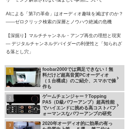
AIによる「第7の革命」はオーディオ趣味を滅ぼすのか？
――ゼロクリック検索の深層とノウハウ絶滅の危機
【深掘り】マルチチャンネル・アンプ再生の理想と現実
— デジタルチャンネルデバイダーの利便性と「知られざ
る落とし穴」
foobar2000では満足できない！無
料だけど超高音質PCオーディオ
（１台構成）のご紹介、スマホで操
作も
ゲームチェンジャー？Topping
PA5（D級パワーアンプ）超高性能
でハイエンドに挑める高コストパフ
ォーマンスなパワーアンプの研究
2020年オーディオ的に効果の有っ