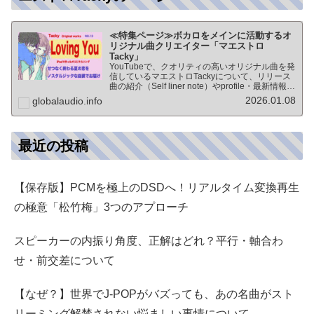
≪特集ページ≫ボカロをメインに活動するオ
リジナル曲クリエイター「マエストロ
Tacky」
YouTubeで、クオリティの高いオリジナル曲を発
信しているマエストロTackyについて、リリース
曲の紹介（Self liner note）やprofile・最新情報な
ど★動画チャンネル登録100人突破記念作品の生
2026.01.08
globalaudio.info
歌版楽曲「ブレないココロ」…
最近の投稿
【保存版】PCMを極上のDSDへ！リアルタイム変換再生
の極意「松竹梅」3つのアプローチ
スピーカーの内振り角度、正解はどれ？平行・軸合わ
せ・前交差について
【なぜ？】世界でJ-POPがバズっても、あの名曲がスト
リーミング解禁されない悩ましい事情について