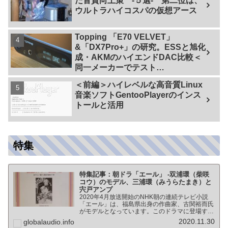
た音質向上策 -５選- 第二位は、
ウルトラハイコスパの仮想アース
Topping 「E70 VELVET」
&「DX7Pro+」の研究。ESSと旭化
成・AKMのハイエンドDAC比較＜
同一メーカーでテスト
【ES9038PRO Vs AK4499EX】＞
＜前編＞ハイレベルな高音質Linux
音楽ソフトGentooPlayerのインス
トールと活用
特集
特集記事：朝ドラ「エール」 -双浦環（柴咲
コウ）のモデル、三浦環（みうらたまき）と
宍戸アンプ
2020年4月放送開始のNHK朝の連続テレビ小説
「エール」は、福島県出身の作曲家、古関裕而氏
がモデルとなっています。このドラマに登場する
戦前の声楽家、三浦環さんと、本サイトにも登場
2020.11.30
globalaudio.info
する宍戸公一氏のアンプ（著書「送信管によるシ