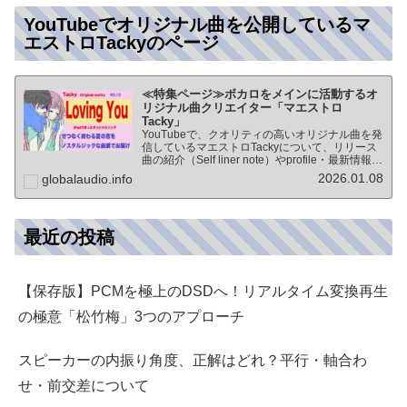
YouTubeでオリジナル曲を公開しているマ
エストロTackyのページ
≪特集ページ≫ボカロをメインに活動するオ
リジナル曲クリエイター「マエストロ
Tacky」
YouTubeで、クオリティの高いオリジナル曲を発
信しているマエストロTackyについて、リリース
曲の紹介（Self liner note）やprofile・最新情報な
ど★動画チャンネル登録100人突破記念作品の生
2026.01.08
globalaudio.info
歌版楽曲「ブレないココロ」…
最近の投稿
【保存版】PCMを極上のDSDへ！リアルタイム変換再生
の極意「松竹梅」3つのアプローチ
スピーカーの内振り角度、正解はどれ？平行・軸合わ
せ・前交差について