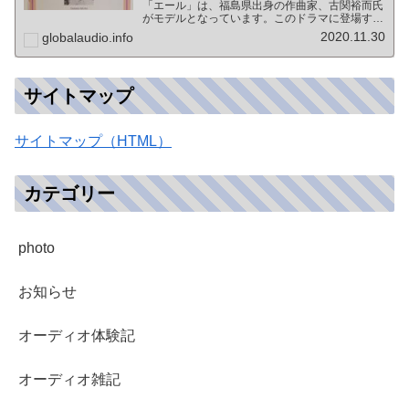
「エール」は、福島県出身の作曲家、古関裕而氏
がモデルとなっています。このドラマに登場する
戦前の声楽家、三浦環さんと、本サイトにも登場
2020.11.30
globalaudio.info
する宍戸公一氏のアンプ（著書「送信管によるシ
ングルアンプ製作…
サイトマップ
サイトマップ（HTML）
カテゴリー
photo
お知らせ
オーディオ体験記
オーディオ雑記