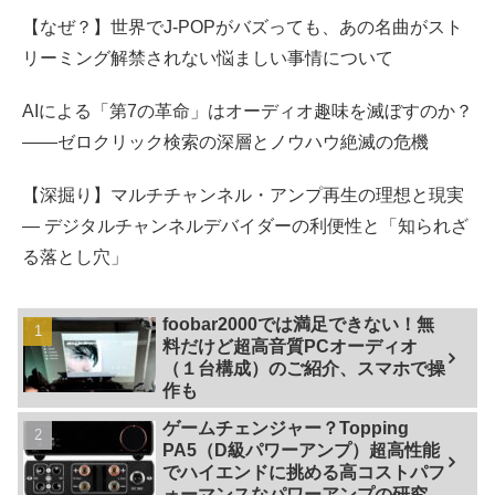
【なぜ？】世界でJ-POPがバズっても、あの名曲がスト
リーミング解禁されない悩ましい事情について
AIによる「第7の革命」はオーディオ趣味を滅ぼすのか？
――ゼロクリック検索の深層とノウハウ絶滅の危機
【深掘り】マルチチャンネル・アンプ再生の理想と現実
— デジタルチャンネルデバイダーの利便性と「知られざ
る落とし穴」
foobar2000では満足できない！無
料だけど超高音質PCオーディオ
（１台構成）のご紹介、スマホで操
作も
ゲームチェンジャー？Topping
PA5（D級パワーアンプ）超高性能
でハイエンドに挑める高コストパフ
ォーマンスなパワーアンプの研究