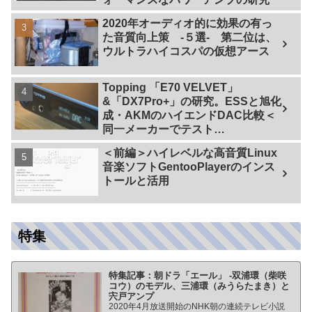
2020年オーディオ的に効果の有っ
た音質向上策 -５選- 第二位は、
ウルトラハイコスパの仮想アース
Topping 「E70 VELVET」
&「DX7Pro+」の研究。ESSと旭化
成・AKMのハイエンドDAC比較＜
同一メーカーでテスト
【ES9038PRO Vs AK4499EX】＞
＜前編＞ハイレベルな高音質Linux
音楽ソフトGentooPlayerのインス
トールと活用
特集
特集記事：朝ドラ「エール」 -双浦環（柴咲
コウ）のモデル、三浦環（みうらたまき）と
宍戸アンプ
2020年4月放送開始のNHK朝の連続テレビ小説