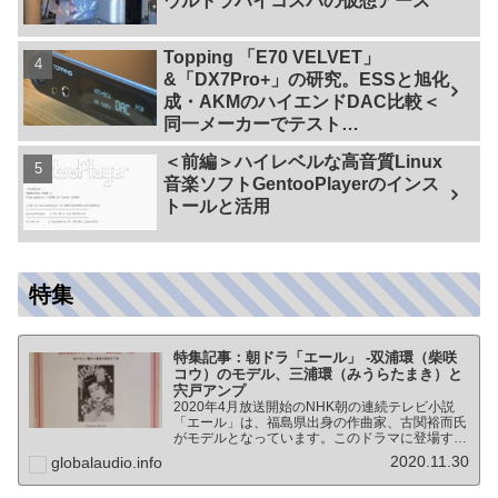
ウルトラハイコスパの仮想アース
Topping 「E70 VELVET」
&「DX7Pro+」の研究。ESSと旭化
成・AKMのハイエンドDAC比較＜
同一メーカーでテスト
【ES9038PRO Vs AK4499EX】＞
＜前編＞ハイレベルな高音質Linux
音楽ソフトGentooPlayerのインス
トールと活用
特集
特集記事：朝ドラ「エール」 -双浦環（柴咲
コウ）のモデル、三浦環（みうらたまき）と
宍戸アンプ
2020年4月放送開始のNHK朝の連続テレビ小説
「エール」は、福島県出身の作曲家、古関裕而氏
がモデルとなっています。このドラマに登場する
戦前の声楽家、三浦環さんと、本サイトにも登場
2020.11.30
globalaudio.info
する宍戸公一氏のアンプ（著書「送信管によるシ
ングルアンプ製作…