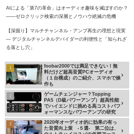
AIによる「第7の革命」はオーディオ趣味を滅ぼすのか？
――ゼロクリック検索の深層とノウハウ絶滅の危機
【深掘り】マルチチャンネル・アンプ再生の理想と現実
— デジタルチャンネルデバイダーの利便性と「知られざ
る落とし穴」
foobar2000では満足できない！無
料だけど超高音質PCオーディオ
（１台構成）のご紹介、スマホで操
作も
ゲームチェンジャー？Topping
PA5（D級パワーアンプ）超高性能
でハイエンドに挑める高コストパフ
ォーマンスなパワーアンプの研究
2020年オーディオ的に効果の有っ
た音質向上策 -５選- 第二位は、