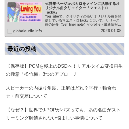
≪特集ページ≫ボカロをメインに活動するオ
リジナル曲クリエイター「マエストロ
Tacky」
YouTubeで、クオリティの高いオリジナル曲を発
信しているマエストロTackyについて、リリース
曲の紹介（Self liner note）やprofile・最新情報な
ど★動画チャンネル登録100人突破記念作品の生
2026.01.08
globalaudio.info
歌版楽曲「ブレないココロ」…
最近の投稿
【保存版】PCMを極上のDSDへ！リアルタイム変換再生
の極意「松竹梅」3つのアプローチ
スピーカーの内振り角度、正解はどれ？平行・軸合わ
せ・前交差について
【なぜ？】世界でJ-POPがバズっても、あの名曲がスト
リーミング解禁されない悩ましい事情について