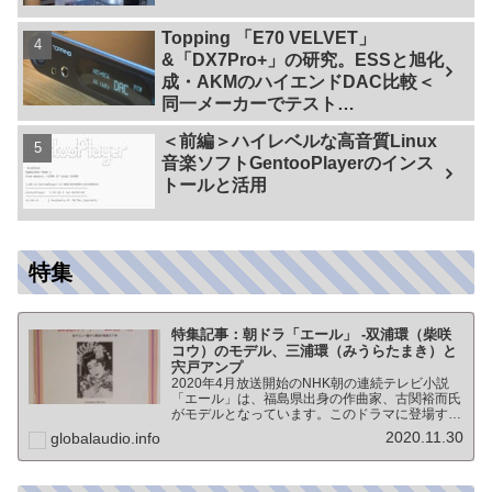
Topping 「E70 VELVET」
&「DX7Pro+」の研究。ESSと旭化
成・AKMのハイエンドDAC比較＜
同一メーカーでテスト
【ES9038PRO Vs AK4499EX】＞
＜前編＞ハイレベルな高音質Linux
音楽ソフトGentooPlayerのインス
トールと活用
特集
特集記事：朝ドラ「エール」 -双浦環（柴咲
コウ）のモデル、三浦環（みうらたまき）と
宍戸アンプ
2020年4月放送開始のNHK朝の連続テレビ小説
「エール」は、福島県出身の作曲家、古関裕而氏
がモデルとなっています。このドラマに登場する
戦前の声楽家、三浦環さんと、本サイトにも登場
2020.11.30
globalaudio.info
する宍戸公一氏のアンプ（著書「送信管によるシ
ングルアンプ製作…