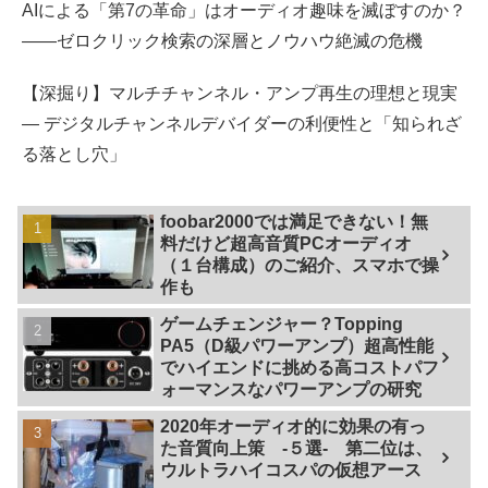
AIによる「第7の革命」はオーディオ趣味を滅ぼすのか？
――ゼロクリック検索の深層とノウハウ絶滅の危機
【深掘り】マルチチャンネル・アンプ再生の理想と現実
— デジタルチャンネルデバイダーの利便性と「知られざ
る落とし穴」
foobar2000では満足できない！無
料だけど超高音質PCオーディオ
（１台構成）のご紹介、スマホで操
作も
ゲームチェンジャー？Topping
PA5（D級パワーアンプ）超高性能
でハイエンドに挑める高コストパフ
ォーマンスなパワーアンプの研究
2020年オーディオ的に効果の有っ
た音質向上策 -５選- 第二位は、
ウルトラハイコスパの仮想アース