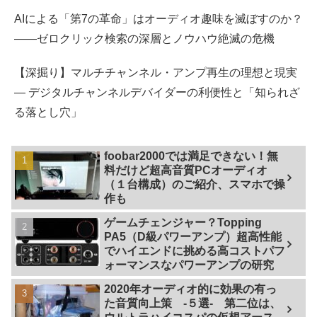
AIによる「第7の革命」はオーディオ趣味を滅ぼすのか？
――ゼロクリック検索の深層とノウハウ絶滅の危機
【深掘り】マルチチャンネル・アンプ再生の理想と現実
— デジタルチャンネルデバイダーの利便性と「知られざ
る落とし穴」
foobar2000では満足できない！無
料だけど超高音質PCオーディオ
（１台構成）のご紹介、スマホで操
作も
ゲームチェンジャー？Topping
PA5（D級パワーアンプ）超高性能
でハイエンドに挑める高コストパフ
ォーマンスなパワーアンプの研究
2020年オーディオ的に効果の有っ
た音質向上策 -５選- 第二位は、