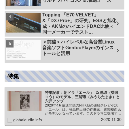
ウルトラハイコスパの仮想アース
Topping 「E70 VELVET」
&「DX7Pro+」の研究。ESSと旭化
成・AKMのハイエンドDAC比較＜
同一メーカーでテスト
【ES9038PRO Vs AK4499EX】＞
＜前編＞ハイレベルな高音質Linux
音楽ソフトGentooPlayerのインス
トールと活用
特集
特集記事：朝ドラ「エール」 -双浦環（柴咲
コウ）のモデル、三浦環（みうらたまき）と
宍戸アンプ
2020年4月放送開始のNHK朝の連続テレビ小説
「エール」は、福島県出身の作曲家、古関裕而氏
がモデルとなっています。このドラマに登場する
戦前の声楽家、三浦環さんと、本サイトにも登場
2020.11.30
globalaudio.info
する宍戸公一氏のアンプ（著書「送信管によるシ
ングルアンプ製作…