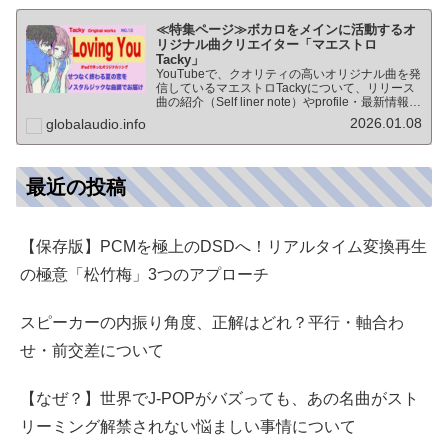
≪特集ページ≫ボカロをメインに活動するオ
リジナル曲クリエイター「マエストロ
Tacky」
YouTubeで、クオリティの高いオリジナル曲を発
信しているマエストロTackyについて、リリース
曲の紹介（Self liner note）やprofile・最新情報な
ど★動画チャンネル登録100人突破記念作品の生
2026.01.08
globalaudio.info
歌版楽曲「ブレないココロ」…
最近の投稿
【保存版】PCMを極上のDSDへ！リアルタイム変換再生
の極意「松竹梅」3つのアプローチ
スピーカーの内振り角度、正解はどれ？平行・軸合わ
せ・前交差について
【なぜ？】世界でJ-POPがバズっても、あの名曲がスト
リーミング解禁されない悩ましい事情について