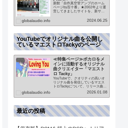
新館「自作真空管アンプのホーム
ページby百十番」★2002年より運
営してきましたサイトを、新サイ
トに統合していますこのページ
は、「新館:自作真空管アンプのホ
2024.06.25
globalaudio.info
ームページby百十番」のTOPペー
ジになりますオーディオ情報全般
のTOP（グローバル…
YouTubeでオリジナル曲を公開し
ているマエストロTackyのページ
≪特集ページ≫ボカロをメ
インに活動するオリジナル
曲クリエイター「マエスト
ロ Tacky」
YouTubeで、クオリティの高いオ
リジナル曲を発信しているマエス
トロTackyについて、リリース曲の
紹介（Self liner note）やprofile・
2026.01.08
globalaudio.info
最新情報など★動画チャンネル登
録100人突破記念作品の生歌版楽曲
「ブレないココロ」…
最近の投稿