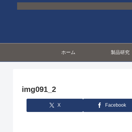
ホーム
製品研究
img091_2
X
Facebook