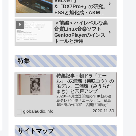
VELVET」
&「DX7Pro+」の研究。
ESSと旭化成・AKMの
ハイエンドDAC比較＜
＜前編＞ハイレベルな高
同一メーカーでテスト
音質Linux音楽ソフト
【ES9038PRO Vs
GentooPlayerのインス
AK4499EX】＞
トールと活用
特集
特集記事：朝ドラ「エー
ル」 -双浦環（柴咲コウ）の
モデル、三浦環（みうらた
まき）と宍戸アンプ
2020年4月放送開始のNHK朝の連
続テレビ小説「エール」は、福島
県出身の作曲家、古関裕而氏がモ
デルとなっています。このドラマ
2020.11.30
globalaudio.info
に登場する戦前の声楽家、三浦環
さんと、本サイトにも登場する宍
戸公一氏のアンプ（著書「送信管
によるシングルアンプ製作…
サイトマップ