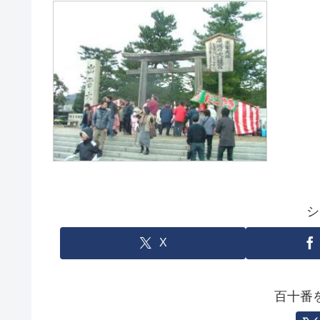
シ
X
百十番