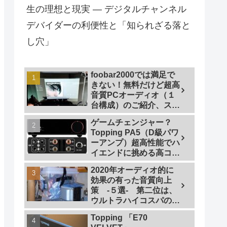
生の理想と現実 — デジタルチャンネル
デバイダーの利便性と「知られざる落と
し穴」
foobar2000では満足で
きない！無料だけど超高
音質PCオーディオ（１
台構成）のご紹介、スマ
ホで操作も
ゲームチェンジャー？
Topping PA5（D級パワ
ーアンプ）超高性能でハ
イエンドに挑める高コス
トパフォーマンスなパワ
2020年オーディオ的に
ーアンプの研究
効果の有った音質向上
策 -５選- 第二位は、
ウルトラハイコスパの仮
想アース
Topping 「E70