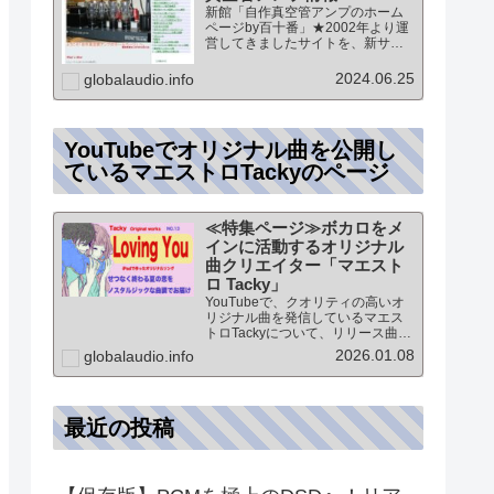
新館「自作真空管アンプのホーム
ページby百十番」★2002年より運
営してきましたサイトを、新サイ
トに統合していますこのページ
は、「新館:自作真空管アンプのホ
2024.06.25
globalaudio.info
ームページby百十番」のTOPペー
ジになりますオーディオ情報全般
のTOP（グローバル…
YouTubeでオリジナル曲を公開し
ているマエストロTackyのページ
≪特集ページ≫ボカロをメ
インに活動するオリジナル
曲クリエイター「マエスト
ロ Tacky」
YouTubeで、クオリティの高いオ
リジナル曲を発信しているマエス
トロTackyについて、リリース曲の
紹介（Self liner note）やprofile・
2026.01.08
globalaudio.info
最新情報など★動画チャンネル登
録100人突破記念作品の生歌版楽曲
「ブレないココロ」…
最近の投稿