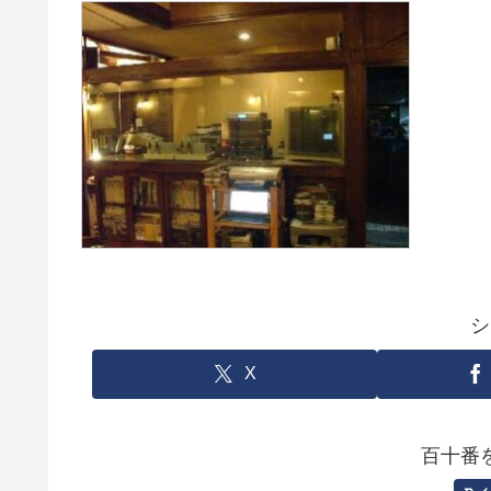
シ
X
百十番