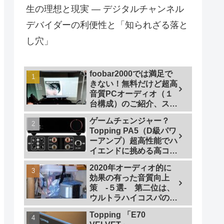
生の理想と現実 — デジタルチャンネル
デバイダーの利便性と「知られざる落と
し穴」
foobar2000では満足で
きない！無料だけど超高
音質PCオーディオ（１
台構成）のご紹介、スマ
ホで操作も
ゲームチェンジャー？
Topping PA5（D級パワ
ーアンプ）超高性能でハ
イエンドに挑める高コス
トパフォーマンスなパワ
2020年オーディオ的に
ーアンプの研究
効果の有った音質向上
策 -５選- 第二位は、
ウルトラハイコスパの仮
想アース
Topping 「E70