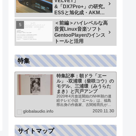
VELVET」
&「DX7Pro+」の研究。
ESSと旭化成・AKMの
ハイエンドDAC比較＜
＜前編＞ハイレベルな高
同一メーカーでテスト
音質Linux音楽ソフト
【ES9038PRO Vs
GentooPlayerのインス
AK4499EX】＞
トールと活用
特集
特集記事：朝ドラ「エー
ル」 -双浦環（柴咲コウ）の
モデル、三浦環（みうらた
まき）と宍戸アンプ
2020年4月放送開始のNHK朝の連
続テレビ小説「エール」は、福島
県出身の作曲家、古関裕而氏がモ
デルとなっています。このドラマ
2020.11.30
globalaudio.info
に登場する戦前の声楽家、三浦環
さんと、本サイトにも登場する宍
戸公一氏のアンプ（著書「送信管
によるシングルアンプ製作…
サイトマップ