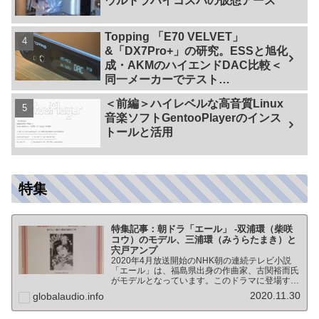
ウルトラハイコスパの仮想アース
Topping 「E70 VELVET」
&「DX7Pro+」の研究。ESSと旭化
成・AKMのハイエンドDAC比較＜
同一メーカーでテスト
【ES9038PRO Vs AK4499EX】＞
＜前編＞ハイレベルな高音質Linux
音楽ソフトGentooPlayerのインス
トールと活用
特集
特集記事：朝ドラ「エール」 -双浦環（柴咲
コウ）のモデル、三浦環（みうらたまき）と
宍戸アンプ
2020年4月放送開始のNHK朝の連続テレビ小説
「エール」は、福島県出身の作曲家、古関裕而氏
がモデルとなっています。このドラマに登場する
戦前の声楽家、三浦環さんと、本サイトにも登場
2020.11.30
globalaudio.info
する宍戸公一氏のアンプ（著書「送信管によるシ
ングルアンプ製作…