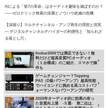
AIによる「第7の革命」はオーディオ趣味を滅ぼすのか？
――ゼロクリック検索の深層とノウハウ絶滅の危機
【深掘り】マルチチャンネル・アンプ再生の理想と現実
— デジタルチャンネルデバイダーの利便性と「知られざ
る落とし穴」
foobar2000では満足できない！無
料だけど超高音質PCオーディオ
（１台構成）のご紹介、スマホで操
作も
ゲームチェンジャー？Topping
PA5（D級パワーアンプ）超高性能
でハイエンドに挑める高コストパフ
ォーマンスなパワーアンプの研究
2020年オーディオ的に効果の有っ
た音質向上策 -５選- 第二位は、