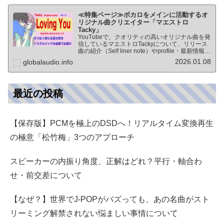
≪特集ページ≫ボカロをメインに活動するオ
リジナル曲クリエイター「マエストロ
Tacky」
YouTubeで、クオリティの高いオリジナル曲を発
信しているマエストロTackyについて、リリース
曲の紹介（Self liner note）やprofile・最新情報な
ど★動画チャンネル登録100人突破記念作品の生
2026.01.08
globalaudio.info
歌版楽曲「ブレないココロ」…
最近の投稿
【保存版】PCMを極上のDSDへ！リアルタイム変換再生
の極意「松竹梅」3つのアプローチ
スピーカーの内振り角度、正解はどれ？平行・軸合わ
せ・前交差について
【なぜ？】世界でJ-POPがバズっても、あの名曲がスト
リーミング解禁されない悩ましい事情について