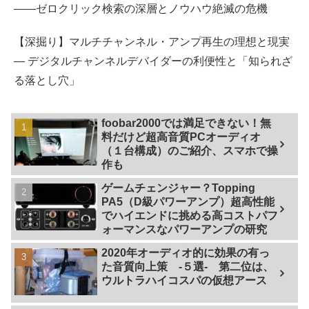
――ゼロクリック検索の深層とノウハウ絶滅の危機
【深掘り】マルチチャンネル・アンプ再生の理想と現実
— デジタルチャンネルデバイダーの利便性と「知られざ
る落とし穴」
foobar2000では満足できない！無
料だけど超高音質PCオーディオ
（１台構成）のご紹介、スマホで操
作も
ゲームチェンジャー？Topping
PA5（D級パワーアンプ）超高性能
でハイエンドに挑める高コストパフ
ォーマンスなパワーアンプの研究
2020年オーディオ的に効果の有っ
た音質向上策 -５選- 第二位は、
ウルトラハイコスパの仮想アース