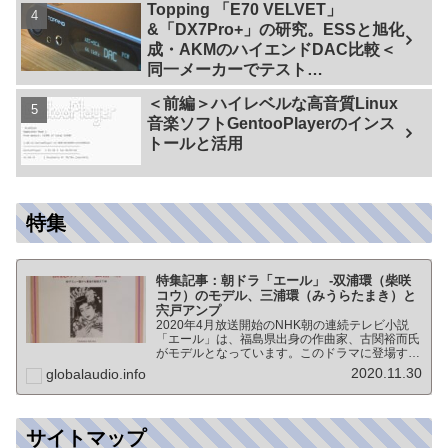
Topping 「E70 VELVET」
&「DX7Pro+」の研究。ESSと旭化
成・AKMのハイエンドDAC比較＜
同一メーカーでテスト
【ES9038PRO Vs AK4499EX】＞
＜前編＞ハイレベルな高音質Linux
音楽ソフトGentooPlayerのインス
トールと活用
特集
特集記事：朝ドラ「エール」 -双浦環（柴咲
コウ）のモデル、三浦環（みうらたまき）と
宍戸アンプ
2020年4月放送開始のNHK朝の連続テレビ小説
「エール」は、福島県出身の作曲家、古関裕而氏
がモデルとなっています。このドラマに登場する
戦前の声楽家、三浦環さんと、本サイトにも登場
2020.11.30
globalaudio.info
する宍戸公一氏のアンプ（著書「送信管によるシ
ングルアンプ製作…
サイトマップ