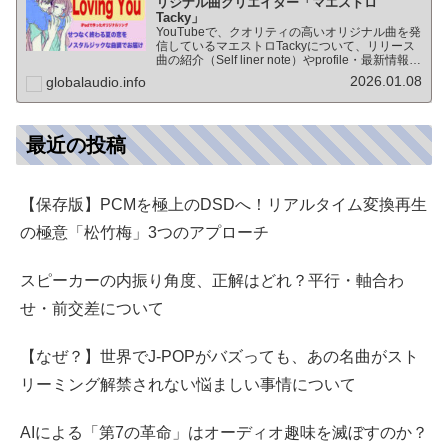
リジナル曲クリエイター「マエストロ
Tacky」
YouTubeで、クオリティの高いオリジナル曲を発
信しているマエストロTackyについて、リリース
曲の紹介（Self liner note）やprofile・最新情報な
ど★動画チャンネル登録100人突破記念作品の生
2026.01.08
globalaudio.info
歌版楽曲「ブレないココロ」…
最近の投稿
【保存版】PCMを極上のDSDへ！リアルタイム変換再生
の極意「松竹梅」3つのアプローチ
スピーカーの内振り角度、正解はどれ？平行・軸合わ
せ・前交差について
【なぜ？】世界でJ-POPがバズっても、あの名曲がスト
リーミング解禁されない悩ましい事情について
AIによる「第7の革命」はオーディオ趣味を滅ぼすのか？