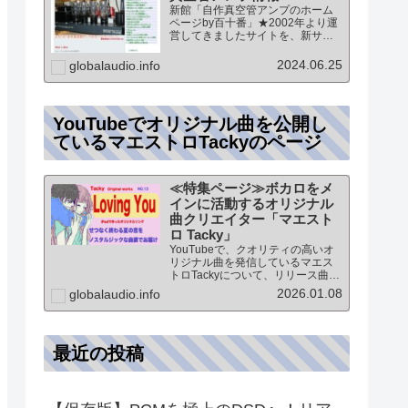
新館「自作真空管アンプのホーム
ページby百十番」★2002年より運
営してきましたサイトを、新サイ
トに統合していますこのページ
は、「新館:自作真空管アンプのホ
2024.06.25
globalaudio.info
ームページby百十番」のTOPペー
ジになりますオーディオ情報全般
のTOP（グローバル…
YouTubeでオリジナル曲を公開し
ているマエストロTackyのページ
≪特集ページ≫ボカロをメ
インに活動するオリジナル
曲クリエイター「マエスト
ロ Tacky」
YouTubeで、クオリティの高いオ
リジナル曲を発信しているマエス
トロTackyについて、リリース曲の
紹介（Self liner note）やprofile・
2026.01.08
globalaudio.info
最新情報など★動画チャンネル登
録100人突破記念作品の生歌版楽曲
「ブレないココロ」…
最近の投稿