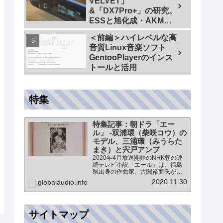
VELVET」
&「DX7Pro+」の研究。
ESSと旭化成・AKMの
ハイエンドDAC比較＜
＜前編＞ハイレベルな高
同一メーカーでテスト
音質Linux音楽ソフト
【ES9038PRO Vs
GentooPlayerのインス
AK4499EX】＞
トールと活用
特集
特集記事：朝ドラ「エー
ル」 -双浦環（柴咲コウ）の
モデル、三浦環（みうらた
まき）と宍戸アンプ
2020年4月放送開始のNHK朝の連
続テレビ小説「エール」は、福島
県出身の作曲家、古関裕而氏がモ
デルとなっています。このドラマ
2020.11.30
globalaudio.info
に登場する戦前の声楽家、三浦環
さんと、本サイトにも登場する宍
戸公一氏のアンプ（著書「送信管
によるシングルアンプ製作…
サイトマップ