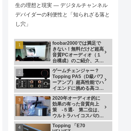
生の理想と現実 — デジタルチャンネル
デバイダーの利便性と「知られざる落と
し穴」
foobar2000では満足で
きない！無料だけど超高
音質PCオーディオ（１
台構成）のご紹介、スマ
ホで操作も
ゲームチェンジャー？
Topping PA5（D級パワ
ーアンプ）超高性能でハ
イエンドに挑める高コス
トパフォーマンスなパワ
2020年オーディオ的に
ーアンプの研究
効果の有った音質向上
策 -５選- 第二位は、
ウルトラハイコスパの仮
想アース
Topping 「E70