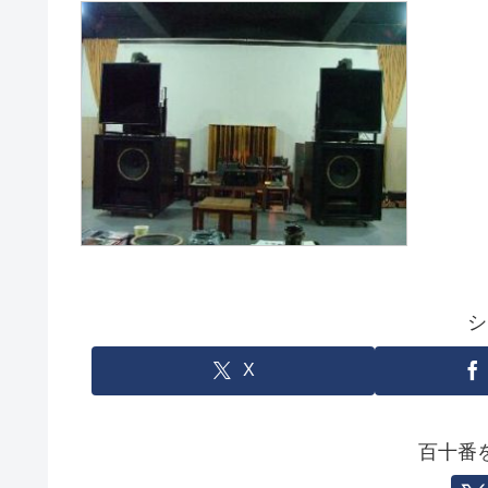
シ
X
百十番