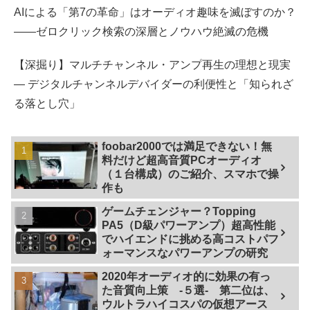
AIによる「第7の革命」はオーディオ趣味を滅ぼすのか？
――ゼロクリック検索の深層とノウハウ絶滅の危機
【深掘り】マルチチャンネル・アンプ再生の理想と現実
— デジタルチャンネルデバイダーの利便性と「知られざ
る落とし穴」
foobar2000では満足できない！無
料だけど超高音質PCオーディオ
（１台構成）のご紹介、スマホで操
作も
ゲームチェンジャー？Topping
PA5（D級パワーアンプ）超高性能
でハイエンドに挑める高コストパフ
ォーマンスなパワーアンプの研究
2020年オーディオ的に効果の有っ
た音質向上策 -５選- 第二位は、
ウルトラハイコスパの仮想アース