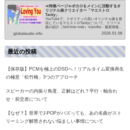
≪特集ページ≫ボカロをメインに活動するオ
リジナル曲クリエイター「マエストロ
Tacky」
YouTubeで、クオリティの高いオリジナル曲を発
信しているマエストロTackyについて、リリース
曲の紹介（Self liner note）やprofile・最新情報な
ど★動画チャンネル登録100人突破記念作品の生
2026.01.08
globalaudio.info
歌版楽曲「ブレないココロ」…
最近の投稿
【保存版】PCMを極上のDSDへ！リアルタイム変換再生
の極意「松竹梅」3つのアプローチ
スピーカーの内振り角度、正解はどれ？平行・軸合わ
せ・前交差について
【なぜ？】世界でJ-POPがバズっても、あの名曲がスト
リーミング解禁されない悩ましい事情について