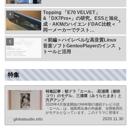
Topping 「E70 VELVET」
&「DX7Pro+」の研究。ESSと旭化
成・AKMのハイエンドDAC比較＜
同一メーカーでテスト
【ES9038PRO Vs AK4499EX】＞
＜前編＞ハイレベルな高音質Linux
音楽ソフトGentooPlayerのインス
トールと活用
特集
特集記事：朝ドラ「エール」 -双浦環（柴咲
コウ）のモデル、三浦環（みうらたまき）と
宍戸アンプ
2020年4月放送開始のNHK朝の連続テレビ小説
「エール」は、福島県出身の作曲家、古関裕而氏
がモデルとなっています。このドラマに登場する
戦前の声楽家、三浦環さんと、本サイトにも登場
2020.11.30
globalaudio.info
する宍戸公一氏のアンプ（著書「送信管によるシ
ングルアンプ製作…