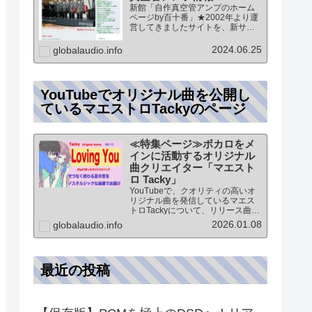
新館「自作真空管アンプのホーム
ページby百十番」★2002年より運
営してきましたサイトを、新サイ
トに統合していますこのページ
は、「新館:自作真空管アンプのホ
2024.06.25
globalaudio.info
ームページby百十番」のTOPペー
ジになりますオーディオ情報全般
のTOP（グローバル…
YouTubeでオリジナル曲を公開し
ているマエストロTackyのページ
≪特集ページ≫ボカロをメ
インに活動するオリジナル
曲クリエイター「マエスト
ロ Tacky」
YouTubeで、クオリティの高いオ
リジナル曲を発信しているマエス
トロTackyについて、リリース曲の
紹介（Self liner note）やprofile・
2026.01.08
globalaudio.info
最新情報など★動画チャンネル登
録100人突破記念作品の生歌版楽曲
「ブレないココロ」…
最近の投稿