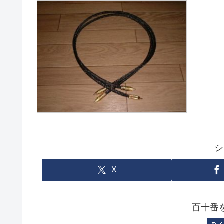
シ
X
百十番