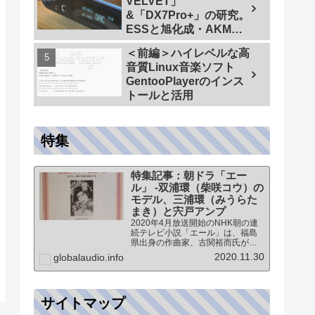
VELVET」
&「DX7Pro+」の研究。
ESSと旭化成・AKMの
ハイエンドDAC比較＜
＜前編＞ハイレベルな高
同一メーカーでテスト
音質Linux音楽ソフト
【ES9038PRO Vs
GentooPlayerのインス
AK4499EX】＞
トールと活用
特集
特集記事：朝ドラ「エー
ル」 -双浦環（柴咲コウ）の
モデル、三浦環（みうらた
まき）と宍戸アンプ
2020年4月放送開始のNHK朝の連
続テレビ小説「エール」は、福島
県出身の作曲家、古関裕而氏がモ
デルとなっています。このドラマ
2020.11.30
globalaudio.info
に登場する戦前の声楽家、三浦環
さんと、本サイトにも登場する宍
戸公一氏のアンプ（著書「送信管
によるシングルアンプ製作…
サイトマップ