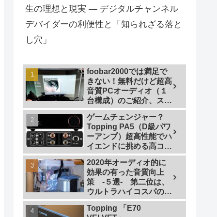
生の理想と現実 — デジタルチャンネル
デバイダーの利便性と「知られざる落と
し穴」
foobar2000では満足で
きない！無料だけど超高
音質PCオーディオ（１
台構成）のご紹介、スマ
ホで操作も
ゲームチェンジャー？
Topping PA5（D級パワ
ーアンプ）超高性能でハ
イエンドに挑める高コス
トパフォーマンスなパワ
2020年オーディオ的に
ーアンプの研究
効果の有った音質向上
策 -５選- 第二位は、
ウルトラハイコスパの仮
想アース
Topping 「E70