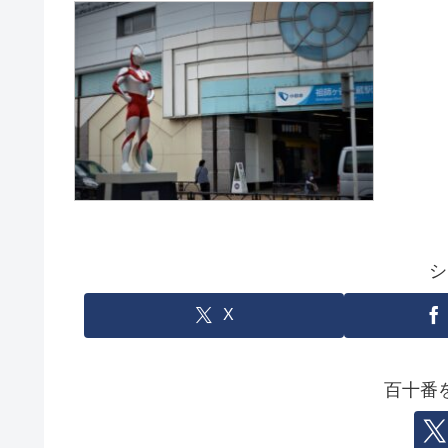
シ
X
百十番