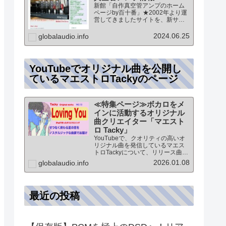
新館「自作真空管アンプのホーム
ページby百十番」★2002年より運
営してきましたサイトを、新サイ
トに統合していますこのページ
は、「新館:自作真空管アンプのホ
2024.06.25
globalaudio.info
ームページby百十番」のTOPペー
ジになりますオーディオ情報全般
のTOP（グローバル…
YouTubeでオリジナル曲を公開し
ているマエストロTackyのページ
≪特集ページ≫ボカロをメ
インに活動するオリジナル
曲クリエイター「マエスト
ロ Tacky」
YouTubeで、クオリティの高いオ
リジナル曲を発信しているマエス
トロTackyについて、リリース曲の
紹介（Self liner note）やprofile・
2026.01.08
globalaudio.info
最新情報など★動画チャンネル登
録100人突破記念作品の生歌版楽曲
「ブレないココロ」…
最近の投稿