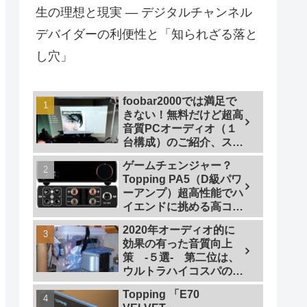
生の理想と現実 — デジタルチャンネル
デバイダーの利便性と「知られざる落と
し穴」
foobar2000では満足で
きない！無料だけど超高
音質PCオーディオ（１
台構成）のご紹介、スマ
ホで操作も
ゲームチェンジャー？
Topping PA5（D級パワ
ーアンプ）超高性能でハ
イエンドに挑める高コス
トパフォーマンスなパワ
2020年オーディオ的に
ーアンプの研究
効果の有った音質向上
策 -５選- 第二位は、
ウルトラハイコスパの仮
想アース
Topping 「E70