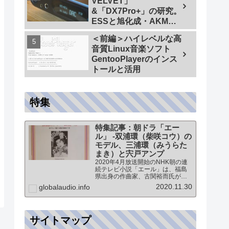
VELVET」
&「DX7Pro+」の研究。
ESSと旭化成・AKMの
ハイエンドDAC比較＜
＜前編＞ハイレベルな高
同一メーカーでテスト
音質Linux音楽ソフト
【ES9038PRO Vs
GentooPlayerのインス
AK4499EX】＞
トールと活用
特集
特集記事：朝ドラ「エー
ル」 -双浦環（柴咲コウ）の
モデル、三浦環（みうらた
まき）と宍戸アンプ
2020年4月放送開始のNHK朝の連
続テレビ小説「エール」は、福島
県出身の作曲家、古関裕而氏がモ
デルとなっています。このドラマ
2020.11.30
globalaudio.info
に登場する戦前の声楽家、三浦環
さんと、本サイトにも登場する宍
戸公一氏のアンプ（著書「送信管
によるシングルアンプ製作…
サイトマップ