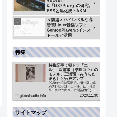
VELVET」
&「DX7Pro+」の研究。
ESSと旭化成・AKMの
ハイエンドDAC比較＜
＜前編＞ハイレベルな高
同一メーカーでテスト
音質Linux音楽ソフト
【ES9038PRO Vs
GentooPlayerのインス
AK4499EX】＞
トールと活用
特集
特集記事：朝ドラ「エー
ル」 -双浦環（柴咲コウ）の
モデル、三浦環（みうらた
まき）と宍戸アンプ
2020年4月放送開始のNHK朝の連
続テレビ小説「エール」は、福島
県出身の作曲家、古関裕而氏がモ
デルとなっています。このドラマ
2020.11.30
globalaudio.info
に登場する戦前の声楽家、三浦環
さんと、本サイトにも登場する宍
戸公一氏のアンプ（著書「送信管
によるシングルアンプ製作…
サイトマップ