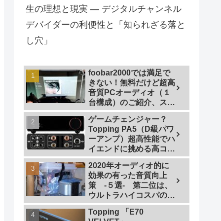
生の理想と現実 — デジタルチャンネル
デバイダーの利便性と「知られざる落と
し穴」
foobar2000では満足で
きない！無料だけど超高
音質PCオーディオ（１
台構成）のご紹介、スマ
ホで操作も
ゲームチェンジャー？
Topping PA5（D級パワ
ーアンプ）超高性能でハ
イエンドに挑める高コス
トパフォーマンスなパワ
2020年オーディオ的に
ーアンプの研究
効果の有った音質向上
策 -５選- 第二位は、
ウルトラハイコスパの仮
想アース
Topping 「E70