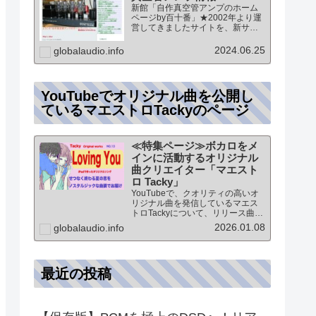
新館「自作真空管アンプのホーム
ページby百十番」★2002年より運
営してきましたサイトを、新サイ
トに統合していますこのページ
は、「新館:自作真空管アンプのホ
2024.06.25
globalaudio.info
ームページby百十番」のTOPペー
ジになりますオーディオ情報全般
のTOP（グローバル…
YouTubeでオリジナル曲を公開し
ているマエストロTackyのページ
≪特集ページ≫ボカロをメ
インに活動するオリジナル
曲クリエイター「マエスト
ロ Tacky」
YouTubeで、クオリティの高いオ
リジナル曲を発信しているマエス
トロTackyについて、リリース曲の
紹介（Self liner note）やprofile・
2026.01.08
globalaudio.info
最新情報など★動画チャンネル登
録100人突破記念作品の生歌版楽曲
「ブレないココロ」…
最近の投稿