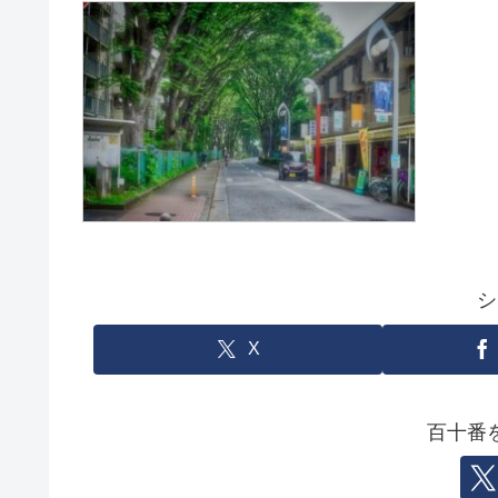
シ
X
百十番