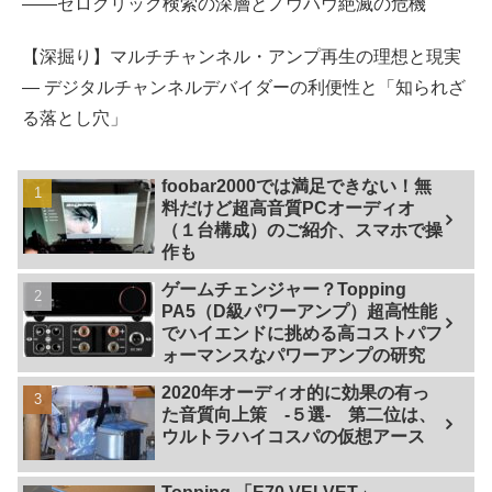
――ゼロクリック検索の深層とノウハウ絶滅の危機
【深掘り】マルチチャンネル・アンプ再生の理想と現実
— デジタルチャンネルデバイダーの利便性と「知られざ
る落とし穴」
foobar2000では満足できない！無
料だけど超高音質PCオーディオ
（１台構成）のご紹介、スマホで操
作も
ゲームチェンジャー？Topping
PA5（D級パワーアンプ）超高性能
でハイエンドに挑める高コストパフ
ォーマンスなパワーアンプの研究
2020年オーディオ的に効果の有っ
た音質向上策 -５選- 第二位は、
ウルトラハイコスパの仮想アース