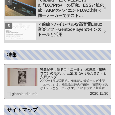
Topping 「E70 VELVET」
&「DX7Pro+」の研究。ESSと旭化
成・AKMのハイエンドDAC比較＜
同一メーカーでテスト
【ES9038PRO Vs AK4499EX】＞
＜前編＞ハイレベルな高音質Linux
音楽ソフトGentooPlayerのインス
トールと活用
特集
特集記事：朝ドラ「エール」 -双浦環（柴咲
コウ）のモデル、三浦環（みうらたまき）と
宍戸アンプ
2020年4月放送開始のNHK朝の連続テレビ小説
「エール」は、福島県出身の作曲家、古関裕而氏
がモデルとなっています。このドラマに登場する
戦前の声楽家、三浦環さんと、本サイトにも登場
2020.11.30
globalaudio.info
する宍戸公一氏のアンプ（著書「送信管によるシ
ングルアンプ製作…
サイトマップ