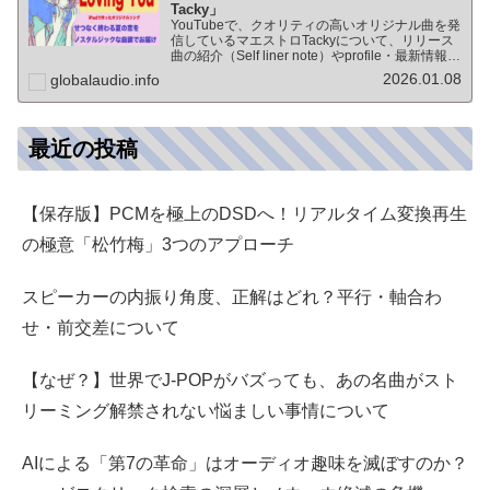
Tacky」
YouTubeで、クオリティの高いオリジナル曲を発
信しているマエストロTackyについて、リリース
曲の紹介（Self liner note）やprofile・最新情報な
ど★動画チャンネル登録100人突破記念作品の生
2026.01.08
globalaudio.info
歌版楽曲「ブレないココロ」…
最近の投稿
【保存版】PCMを極上のDSDへ！リアルタイム変換再生
の極意「松竹梅」3つのアプローチ
スピーカーの内振り角度、正解はどれ？平行・軸合わ
せ・前交差について
【なぜ？】世界でJ-POPがバズっても、あの名曲がスト
リーミング解禁されない悩ましい事情について
AIによる「第7の革命」はオーディオ趣味を滅ぼすのか？