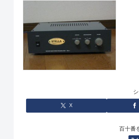
シ
X
百十番