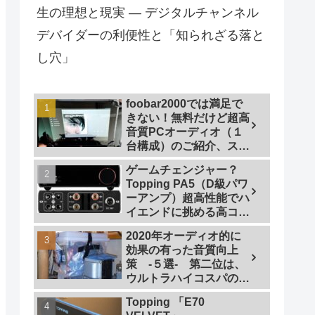
生の理想と現実 — デジタルチャンネル
デバイダーの利便性と「知られざる落と
し穴」
foobar2000では満足で
きない！無料だけど超高
音質PCオーディオ（１
台構成）のご紹介、スマ
ホで操作も
ゲームチェンジャー？
Topping PA5（D級パワ
ーアンプ）超高性能でハ
イエンドに挑める高コス
トパフォーマンスなパワ
2020年オーディオ的に
ーアンプの研究
効果の有った音質向上
策 -５選- 第二位は、
ウルトラハイコスパの仮
想アース
Topping 「E70