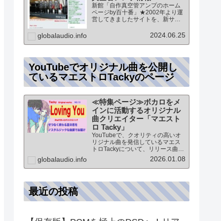
新館「自作真空管アンプのホーム
ページby百十番」★2002年より運
営してきましたサイトを、新サイ
トに統合していますこのページ
は、「新館:自作真空管アンプのホ
2024.06.25
globalaudio.info
ームページby百十番」のTOPペー
ジになりますオーディオ情報全般
のTOP（グローバル…
YouTubeでオリジナル曲を公開し
ているマエストロTackyのページ
≪特集ページ≫ボカロをメ
インに活動するオリジナル
曲クリエイター「マエスト
ロ Tacky」
YouTubeで、クオリティの高いオ
リジナル曲を発信しているマエス
トロTackyについて、リリース曲の
紹介（Self liner note）やprofile・
2026.01.08
globalaudio.info
最新情報など★動画チャンネル登
録100人突破記念作品の生歌版楽曲
「ブレないココロ」…
最近の投稿