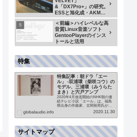
VELVET」
&「DX7Pro+」の研究。
ESSと旭化成・AKMの
ハイエンドDAC比較＜
＜前編＞ハイレベルな高
同一メーカーでテスト
音質Linux音楽ソフト
【ES9038PRO Vs
GentooPlayerのインス
AK4499EX】＞
トールと活用
特集
特集記事：朝ドラ「エー
ル」 -双浦環（柴咲コウ）の
モデル、三浦環（みうらた
まき）と宍戸アンプ
2020年4月放送開始のNHK朝の連
続テレビ小説「エール」は、福島
県出身の作曲家、古関裕而氏がモ
デルとなっています。このドラマ
2020.11.30
globalaudio.info
に登場する戦前の声楽家、三浦環
さんと、本サイトにも登場する宍
戸公一氏のアンプ（著書「送信管
によるシングルアンプ製作…
サイトマップ