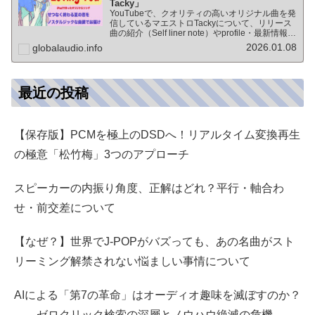
Tacky」
YouTubeで、クオリティの高いオリジナル曲を発
信しているマエストロTackyについて、リリース
曲の紹介（Self liner note）やprofile・最新情報な
ど★動画チャンネル登録100人突破記念作品の生
2026.01.08
globalaudio.info
歌版楽曲「ブレないココロ」…
最近の投稿
【保存版】PCMを極上のDSDへ！リアルタイム変換再生
の極意「松竹梅」3つのアプローチ
スピーカーの内振り角度、正解はどれ？平行・軸合わ
せ・前交差について
【なぜ？】世界でJ-POPがバズっても、あの名曲がスト
リーミング解禁されない悩ましい事情について
AIによる「第7の革命」はオーディオ趣味を滅ぼすのか？
――ゼロクリック検索の深層とノウハウ絶滅の危機