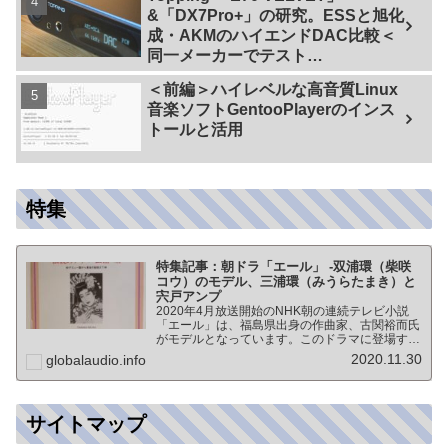
&「DX7Pro+」の研究。ESSと旭化
成・AKMのハイエンドDAC比較＜
同一メーカーでテスト
【ES9038PRO Vs AK4499EX】＞
＜前編＞ハイレベルな高音質Linux
音楽ソフトGentooPlayerのインス
トールと活用
特集
特集記事：朝ドラ「エール」 -双浦環（柴咲
コウ）のモデル、三浦環（みうらたまき）と
宍戸アンプ
2020年4月放送開始のNHK朝の連続テレビ小説
「エール」は、福島県出身の作曲家、古関裕而氏
がモデルとなっています。このドラマに登場する
戦前の声楽家、三浦環さんと、本サイトにも登場
2020.11.30
globalaudio.info
する宍戸公一氏のアンプ（著書「送信管によるシ
ングルアンプ製作…
サイトマップ