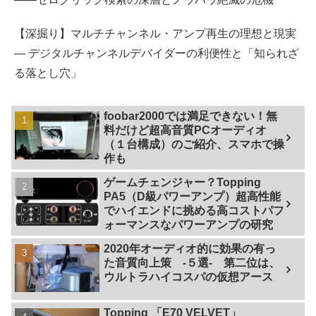
【深掘り】マルチチャンネル・アンプ再生の理想と現実
— デジタルチャンネルデバイダーの利便性と「知られざ
る落とし穴」
foobar2000では満足できない！無
料だけど超高音質PCオーディオ
（１台構成）のご紹介、スマホで操
作も
ゲームチェンジャー？Topping
PA5（D級パワーアンプ）超高性能
でハイエンドに挑める高コストパフ
ォーマンスなパワーアンプの研究
2020年オーディオ的に効果の有っ
た音質向上策 -５選- 第二位は、
ウルトラハイコスパの仮想アース
Topping 「E70 VELVET」