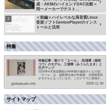
成・AKMのハイエンドDAC比較＜
同一メーカーでテスト
【ES9038PRO Vs AK4499EX】＞
＜前編＞ハイレベルな高音質Linux
音楽ソフトGentooPlayerのインス
トールと活用
特集
特集記事：朝ドラ「エール」 -双浦環（柴咲
コウ）のモデル、三浦環（みうらたまき）と
宍戸アンプ
2020年4月放送開始のNHK朝の連続テレビ小説
「エール」は、福島県出身の作曲家、古関裕而氏
がモデルとなっています。このドラマに登場する
戦前の声楽家、三浦環さんと、本サイトにも登場
2020.11.30
globalaudio.info
する宍戸公一氏のアンプ（著書「送信管によるシ
ングルアンプ製作…
サイトマップ