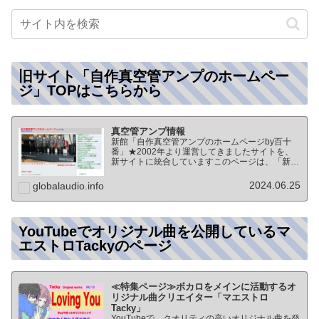
旧サイト「自作真空管アンプのホームペー
ジ」TOPはこちらから
真空管アンプ情報
新館「自作真空管アンプのホームページby百十
番」★2002年より運営してきましたサイトを、
新サイトに統合していますこのページは、「新
館:自作真空管アンプのホームページby百十番」
のTOPページになりますオーディオ情報全般の
2024.06.25
globalaudio.info
TOP（グローバル…
YouTubeでオリジナル曲を公開しているマ
エストロTackyのページ
≪特集ページ≫ボカロをメインに活動するオ
リジナル曲クリエイター「マエストロ
Tacky」
YouTubeで、クオリティの高いオリジナル曲を発