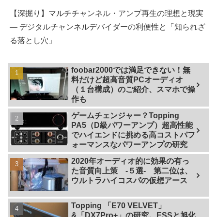
【深掘り】マルチチャンネル・アンプ再生の理想と現実
— デジタルチャンネルデバイダーの利便性と「知られざ
る落とし穴」
foobar2000では満足できない！無
料だけど超高音質PCオーディオ
（１台構成）のご紹介、スマホで操
作も
ゲームチェンジャー？Topping
PA5（D級パワーアンプ）超高性能
でハイエンドに挑める高コストパフ
ォーマンスなパワーアンプの研究
2020年オーディオ的に効果の有っ
た音質向上策 -５選- 第二位は、
ウルトラハイコスパの仮想アース
Topping 「E70 VELVET」
&「DX7Pro+」の研究。ESSと旭化