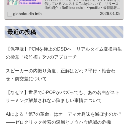
信しているマエストロTackyについて、リリース
曲の紹介（Self liner note）やprofile・最新情報な
ど★動画チャンネル登録100人突破記念作品の生
2026.01.08
globalaudio.info
歌版楽曲「ブレないココロ」…
最近の投稿
【保存版】PCMを極上のDSDへ！リアルタイム変換再生
の極意「松竹梅」3つのアプローチ
スピーカーの内振り角度、正解はどれ？平行・軸合わ
せ・前交差について
【なぜ？】世界でJ-POPがバズっても、あの名曲がスト
リーミング解禁されない悩ましい事情について
AIによる「第7の革命」はオーディオ趣味を滅ぼすのか？
――ゼロクリック検索の深層とノウハウ絶滅の危機