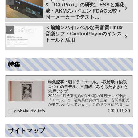
&「DX7Pro+」の研究。ESSと旭化
成・AKMのハイエンドDAC比較＜
同一メーカーでテスト
【ES9038PRO Vs AK4499EX】＞
＜前編＞ハイレベルな高音質Linux
音楽ソフトGentooPlayerのインス
トールと活用
特集
特集記事：朝ドラ「エール」 -双浦環（柴咲
コウ）のモデル、三浦環（みうらたまき）と
宍戸アンプ
2020年4月放送開始のNHK朝の連続テレビ小説
「エール」は、福島県出身の作曲家、古関裕而氏
がモデルとなっています。このドラマに登場する
戦前の声楽家、三浦環さんと、本サイトにも登場
2020.11.30
globalaudio.info
する宍戸公一氏のアンプ（著書「送信管によるシ
ングルアンプ製作…
サイトマップ