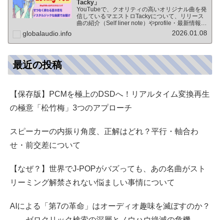
Tacky」
YouTubeで、クオリティの高いオリジナル曲を発
信しているマエストロTackyについて、リリース
曲の紹介（Self liner note）やprofile・最新情報な
ど★動画チャンネル登録100人突破記念作品の生
2026.01.08
globalaudio.info
歌版楽曲「ブレないココロ」…
最近の投稿
【保存版】PCMを極上のDSDへ！リアルタイム変換再生
の極意「松竹梅」3つのアプローチ
スピーカーの内振り角度、正解はどれ？平行・軸合わ
せ・前交差について
【なぜ？】世界でJ-POPがバズっても、あの名曲がスト
リーミング解禁されない悩ましい事情について
AIによる「第7の革命」はオーディオ趣味を滅ぼすのか？
――ゼロクリック検索の深層とノウハウ絶滅の危機