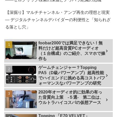
【深掘り】マルチチャンネル・アンプ再生の理想と現実
— デジタルチャンネルデバイダーの利便性と「知られざ
る落とし穴」
foobar2000では満足できない！無
料だけど超高音質PCオーディオ
（１台構成）のご紹介、スマホで操
作も
ゲームチェンジャー？Topping
PA5（D級パワーアンプ）超高性能
でハイエンドに挑める高コストパフ
ォーマンスなパワーアンプの研究
2020年オーディオ的に効果の有っ
た音質向上策 -５選- 第二位は、
ウルトラハイコスパの仮想アース
Topping 「E70 VELVET」