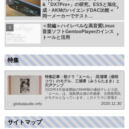
&「DX7Pro+」の研究。ESSと旭化
成・AKMのハイエンドDAC比較＜
同一メーカーでテスト
【ES9038PRO Vs AK4499EX】＞
＜前編＞ハイレベルな高音質Linux
音楽ソフトGentooPlayerのインス
トールと活用
特集
特集記事：朝ドラ「エール」 -双浦環（柴咲
コウ）のモデル、三浦環（みうらたまき）と
宍戸アンプ
2020年4月放送開始のNHK朝の連続テレビ小説
「エール」は、福島県出身の作曲家、古関裕而氏
がモデルとなっています。このドラマに登場する
戦前の声楽家、三浦環さんと、本サイトにも登場
2020.11.30
globalaudio.info
する宍戸公一氏のアンプ（著書「送信管によるシ
ングルアンプ製作…
サイトマップ