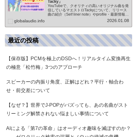
Tacky」
YouTubeで、クオリティの高いオリジナル曲を発
信しているマエストロTackyについて、リリース
曲の紹介（Self liner note）やprofile・最新情報な
ど★動画チャンネル登録100人突破記念作品の生
2026.01.08
globalaudio.info
歌版楽曲「ブレないココロ」…
最近の投稿
【保存版】PCMを極上のDSDへ！リアルタイム変換再生
の極意「松竹梅」3つのアプローチ
スピーカーの内振り角度、正解はどれ？平行・軸合わ
せ・前交差について
【なぜ？】世界でJ-POPがバズっても、あの名曲がスト
リーミング解禁されない悩ましい事情について
AIによる「第7の革命」はオーディオ趣味を滅ぼすのか？
――ゼロクリック検索の深層とノウハウ絶滅の危機