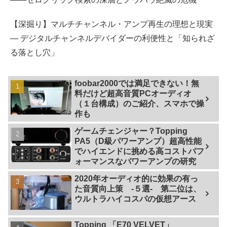
【深掘り】マルチチャンネル・アンプ再生の理想と現実
— デジタルチャンネルデバイダーの利便性と「知られざ
る落とし穴」
foobar2000では満足できない！無
料だけど超高音質PCオーディオ
（１台構成）のご紹介、スマホで操
作も
ゲームチェンジャー？Topping
PA5（D級パワーアンプ）超高性能
でハイエンドに挑める高コストパフ
ォーマンスなパワーアンプの研究
2020年オーディオ的に効果の有っ
た音質向上策 -５選- 第二位は、
ウルトラハイコスパの仮想アース
Topping 「E70 VELVET」