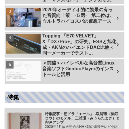
2020年オーディオ的に効果の有っ
た音質向上策 -５選- 第二位は、
ウルトラハイコスパの仮想アース
Topping 「E70 VELVET」
&「DX7Pro+」の研究。ESSと旭化
成・AKMのハイエンドDAC比較＜
同一メーカーでテスト
【ES9038PRO Vs AK4499EX】＞
＜前編＞ハイレベルな高音質Linux
音楽ソフトGentooPlayerのインス
トールと活用
特集
特集記事：朝ドラ「エール」 -双浦環（柴咲
コウ）のモデル、三浦環（みうらたまき）と
宍戸アンプ
2020年4月放送開始のNHK朝の連続テレビ小説