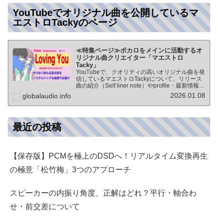
YouTubeでオリジナル曲を公開しているマ
エストロTackyのページ
≪特集ページ≫ボカロをメインに活動するオ
リジナル曲クリエイター「マエストロ
Tacky」
YouTubeで、クオリティの高いオリジナル曲を発
信しているマエストロTackyについて、リリース
曲の紹介（Self liner note）やprofile・最新情報な
ど★動画チャンネル登録100人突破記念作品の生
2026.01.08
globalaudio.info
歌版楽曲「ブレないココロ」…
最近の投稿
【保存版】PCMを極上のDSDへ！リアルタイム変換再生
の極意「松竹梅」3つのアプローチ
スピーカーの内振り角度、正解はどれ？平行・軸合わ
せ・前交差について