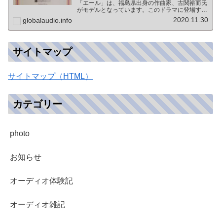
「エール」は、福島県出身の作曲家、古関裕而氏
がモデルとなっています。このドラマに登場する
戦前の声楽家、三浦環さんと、本サイトにも登場
2020.11.30
globalaudio.info
する宍戸公一氏のアンプ（著書「送信管によるシ
ングルアンプ製作…
サイトマップ
サイトマップ（HTML）
カテゴリー
photo
お知らせ
オーディオ体験記
オーディオ雑記