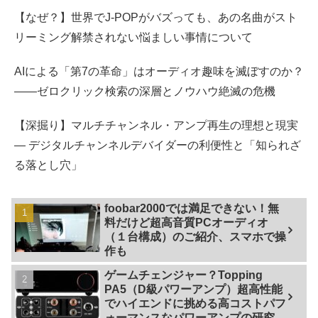
【なぜ？】世界でJ-POPがバズっても、あの名曲がスト
リーミング解禁されない悩ましい事情について
AIによる「第7の革命」はオーディオ趣味を滅ぼすのか？
――ゼロクリック検索の深層とノウハウ絶滅の危機
【深掘り】マルチチャンネル・アンプ再生の理想と現実
— デジタルチャンネルデバイダーの利便性と「知られざ
る落とし穴」
foobar2000では満足できない！無
料だけど超高音質PCオーディオ
（１台構成）のご紹介、スマホで操
作も
ゲームチェンジャー？Topping
PA5（D級パワーアンプ）超高性能
でハイエンドに挑める高コストパフ
ォーマンスなパワーアンプの研究