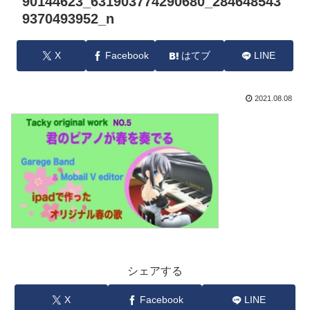
90144623_631903774290680_284648543
9370493952_n
X
Facebook
はてブ
LINE
2021.08.08
シェアする
X
Facebook
LINE