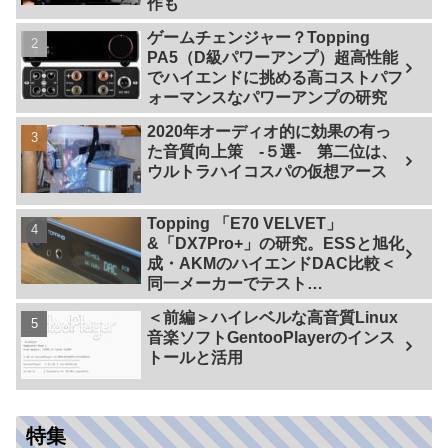
作も
ゲームチェンジャー？Topping
PA5（D級パワーアンプ）超高性能
でハイエンドに挑める高コストパフ
ォーマンスなパワーアンプの研究
2020年オーディオ的に効果の有っ
た音質向上策 -５選- 第二位は、
ウルトラハイコスパの仮想アース
Topping 「E70 VELVET」
&「DX7Pro+」の研究。ESSと旭化
成・AKMのハイエンドDAC比較＜
同一メーカーでテスト
【ES9038PRO Vs AK4499EX】＞
＜前編＞ハイレベルな高音質Linux
音楽ソフトGentooPlayerのインス
トールと活用
特集