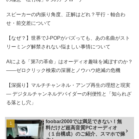
スピーカーの内振り角度、正解はどれ？平行・軸合わ
せ・前交差について
【なぜ？】世界でJ-POPがバズっても、あの名曲がスト
リーミング解禁されない悩ましい事情について
AIによる「第7の革命」はオーディオ趣味を滅ぼすのか？
――ゼロクリック検索の深層とノウハウ絶滅の危機
【深掘り】マルチチャンネル・アンプ再生の理想と現実
— デジタルチャンネルデバイダーの利便性と「知られざ
る落とし穴」
foobar2000では満足できない！無
料だけど超高音質PCオーディオ
（１台構成）のご紹介、スマホで操