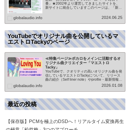
番」★2002年より運営してきましたサイトを、
新サイトに統合していますこのページは、「新
館:自作真空管アンプのホームページby百十番」
のTOPページになりますオーディオ情報全般の
2024.06.25
globalaudio.info
TOP（グローバル…
YouTubeでオリジナル曲を公開しているマ
エストロTackyのページ
≪特集ページ≫ボカロをメインに活動するオ
リジナル曲クリエイター「マエストロ
Tacky」
YouTubeで、クオリティの高いオリジナル曲を発
信しているマエストロTackyについて、リリース
曲の紹介（Self liner note）やprofile・最新情報な
ど★動画チャンネル登録100人突破記念作品の生
2026.01.08
globalaudio.info
歌版楽曲「ブレないココロ」…
最近の投稿
【保存版】PCMを極上のDSDへ！リアルタイム変換再生
の極意「松竹梅」3つのアプローチ