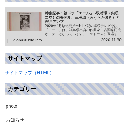
特集記事：朝ドラ「エール」 -双浦環（柴咲
コウ）のモデル、三浦環（みうらたまき）と
宍戸アンプ
2020年4月放送開始のNHK朝の連続テレビ小説
「エール」は、福島県出身の作曲家、古関裕而氏
がモデルとなっています。このドラマに登場する
戦前の声楽家、三浦環さんと、本サイトにも登場
2020.11.30
globalaudio.info
する宍戸公一氏のアンプ（著書「送信管によるシ
ングルアンプ製作…
サイトマップ
サイトマップ（HTML）
カテゴリー
photo
お知らせ