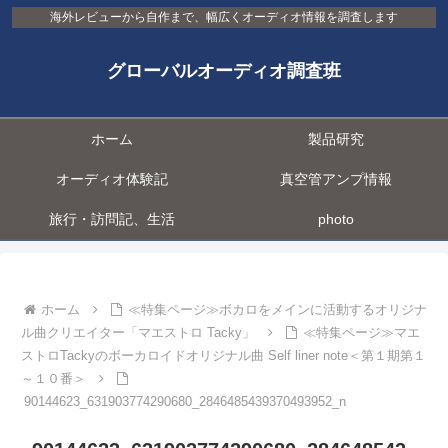
海外レビューから自作まで、幅広くオーディオ情報を調査します
グローバルオーディオ調査班
ホーム
製品研究
オーディオ体験記
真空管アンプ情報
旅行・訪問記、生活
photo
ホーム
≪特集ページ≫ボカロをメインに活動するオリジナ
ル曲クリエイター「マエストロ Tacky」
≪特集ページ≫マエ
ストロTackyのボーカロイドオリジナル曲 Self liner note＜第１期第１
～１０番＞
90144623_631903774290680_2846485439370493952_n