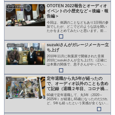
に）。どういうチャンネルかというと、
スポーツの合間に教養番組...
OTOTEN 2022報告とオーディオ
オーディオ体験記
イベントの小歴史など＜後編・報
告編＞
今回は、体調のことなどもあり1日弱の参
加でしたが、どこでどのような話を聞い
たかをまとめてみたいと思います。前編
はこちらです。オーディオイベントは聴
く場所であり聞く場所でもある筆者がオ
ーディオに詳しくない時代は、もっぱら
suzukiさんがガレージメーカー立
旅行記、訪問記
試聴タイムに新製品など...
ち上げ
2010年11月に秋葉原で開催された音展
2010にsusukiさんが立ち上げた（正確に
は本業の関係で、息子さんがやっている
そうです）。※2020年にsuzukiさんのサ
イトが接続できなくなりました。公開を
終了したものと思われます。詳細をご
定年退職から丸5年が経ったの
旅行記、訪問記
存...
で、オーディオ以外のことも含め
て記録（退職２年目、コロナ禍真
っ只中）＜2021年の記録＞
60歳で定年退職して、丸5年（2020～
2025年）が経過し65歳になったのだけれ
ど、5年も経ったという実感が全くない。
そのため、備忘録を兼ねて本ブログの主
なテーマであるオーディオ以外の生活面