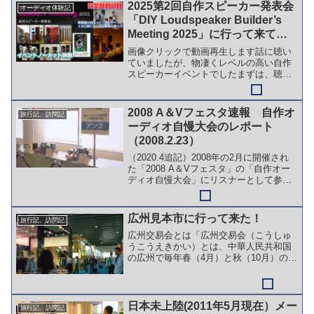
含め思い出したり記録を頼りにまとめて
2025第2回自作スピーカー発表会
オーディオ体験記
いく記事であ...
「DIY Loudspeaker Builder’s
Meeting 2025」に行って来て空
気録音動画公開しました
画像クリックで動画再生します話に聴い
ていましたが、物凄くレベルの高い自作
スピーカーイベントでしたまずは、聴衆
および空気録音をさせていただくという
立場で参加させていただいた内容につい
て、こちらで詳しくご報告しています。
2008 A＆Vフェスタ速報 自作オ
旅行記、訪問記
上の画像をクリックすると...
ーディオ自慢大会のレポート
（2008.2.23）
（2020.4追記）2008年の2月に開催され
た「2008 A＆Vフェスタ」の「自作オー
ディオ自慢大会」にリスナーとして参加
した直後のレポートです。記録としてこ
のページを残しています。自作のジャン
ルは、アンプや真空管アンプに限定して
広州見本市に行って来た！
旅行記、訪問記
いないの...
広州交易会とは「広州交易会（こうしゅ
うこうえきかい）とは、中華人民共和国
の広州で毎年春（4月）と秋（10月）の2
回開催される貿易展示会。正式名称は中
国輸出商品交易会（中国語 中国出口商品
交易会、略称 广交会）。第1回は1957年
春に開催され...
日本未上陸(2011年5月現在）メー
旅行記、訪問記