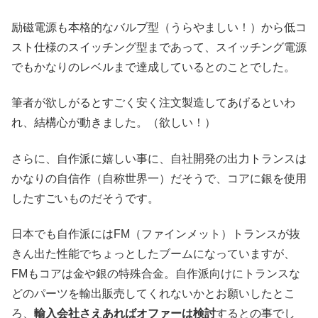
励磁電源も本格的なバルブ型（うらやましい！）から低コ
スト仕様のスイッチング型まであって、スイッチング電源
でもかなりのレベルまで達成しているとのことでした。
筆者が欲しがるとすごく安く注文製造してあげるといわ
れ、結構心が動きました。（欲しい！）
さらに、自作派に嬉しい事に、自社開発の出力トランスは
かなりの自信作（自称世界一）だそうで、コアに銀を使用
したすごいものだそうです。
日本でも自作派にはFM（ファインメット）トランスが抜
きん出た性能でちょっとしたブームになっていますが、
FMもコアは金や銀の特殊合金。自作派向けにトランスな
どのパーツを輸出販売してくれないかとお願いしたとこ
ろ、
輸入会社さえあればオファーは検討
するとの事でし