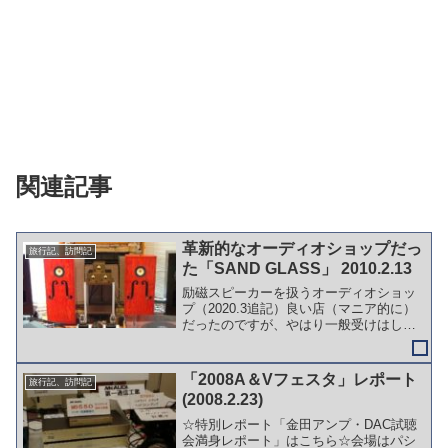
関連記事
革新的なオーディオショップだっ
旅行記、訪問記
た「SAND GLASS」 2010.2.13
励磁スピーカーを扱うオーディオショッ
プ（2020.3追記）良い店（マニア的に）
だったのですが、やはり一般受けはしな
いようで、現在は営業されていません。
最近の検索でもヒットしないので。以前
通りかかったら、建物はありましたが、
「2008A＆Vフェスタ」レポート
旅行記、訪問記
使っている様子はな...
(2008.2.23)
☆特別レポート「金田アンプ・DAC試聴
会満身レポート」はこちら☆会場はパシ