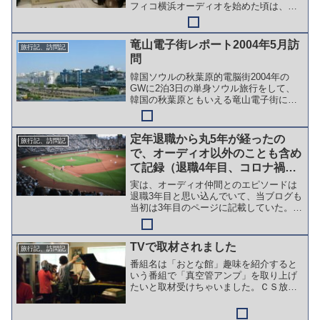
フィコ横浜オーディオを始めた頃は、あ
らゆるイベントに顔を出していました。
最近は以前ほどではなくなりましたが、
２年ぶりにA&Vフェスタに行って来まし
竜山電子街レポート2004年5月訪
旅行記、訪問記
た。初日の翌日UPの...
問
韓国ソウルの秋葉原的電脳街2004年の
GWに2泊3日の単身ソウル旅行をして、
韓国の秋葉原ともいえる竜山電子街に行
ってきました。初の完全自力単独海外旅
行でした。とにかく広かったです。店多
かったです。しかし、目的の真空管オー
定年退職から丸5年が経ったの
旅行記、訪問記
ディオのパーツ店は１...
で、オーディオ以外のことも含め
て記録（退職4年目、コロナ禍か
なり落ち着く）＜2023年の記録
実は、オーディオ仲間とのエピソードは
＞
退職3年目と思い込んでいて、当ブログも
当初は3年目のページに記載していた。後
に写真の日付などで間違いに気付きブロ
グも訂正した。 この辺りが、退職後5年
間の記憶が曖昧になった一因だと思う。
TVで取材されました
旅行記、訪問記
身近な人が3年目4...
番組名は「おとな館」趣味を紹介すると
いう番組で「真空管アンプ」を取り上げ
たいと取材受けちゃいました。ＣＳ放送
ですが。。チャンネル名は「G+」です
（その後スポーツ専門の「日テレG+」