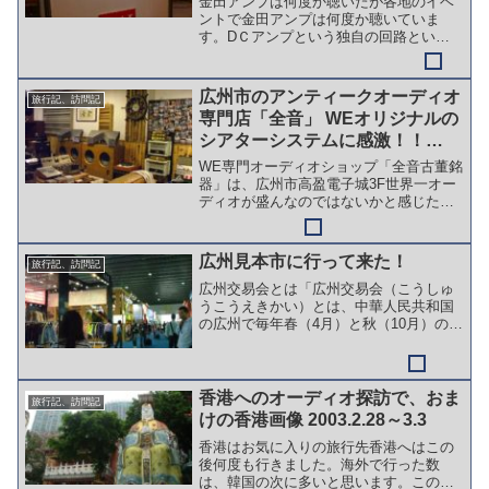
金田アンプは何度か聴いたが各地のイベ
ントで金田アンプは何度か聴いていま
す。DＣアンプという独自の回路という
か、普通のアンプは交流でスピーカーを
駆動するのでＡＣアンプというのに対し
て、ＤＣですから直流というかなり次元
広州市のアンティークオーディオ
旅行記、訪問記
の違うアンプです。今回は金...
専門店「全音」 WEオリジナルの
シアターシステムに感激！！
（2011.5月）
WE専門オーディオショップ「全音古董銘
器」は、広州市高盈電子城3F世界一オー
ディオが盛んなのではないかと感じた中
国は広州旅行ですが、2番目に訪れたのは
オーディオ店が集まる「高盈電子城」の
3Fの少し奥に位置する全音古董銘器さん
広州見本市に行って来た！
旅行記、訪問記
です。まあ、写真...
広州交易会とは「広州交易会（こうしゅ
うこうえきかい）とは、中華人民共和国
の広州で毎年春（4月）と秋（10月）の2
回開催される貿易展示会。正式名称は中
国輸出商品交易会（中国語 中国出口商品
交易会、略称 广交会）。第1回は1957年
春に開催され...
香港へのオーディオ探訪で、おま
旅行記、訪問記
けの香港画像 2003.2.28～3.3
香港はお気に入りの旅行先香港へはこの
後何度も行きました。海外で行った数
は、韓国の次に多いと思います。この最