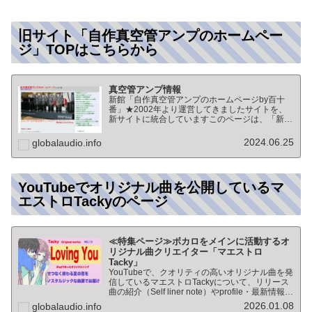
旧サイト「自作真空管アンプのホームペー
ジ」TOPはこちらから
真空管アンプ情報
新館「自作真空管アンプのホームページby百十
番」★2002年より運営してきましたサイトを、
新サイトに統合していますこのページは、「新
館:自作真空管アンプのホームページby百十番」
のTOPページになりますオーディオ情報全般の
2024.06.25
globalaudio.info
TOP（グローバル…
YouTubeでオリジナル曲を公開しているマ
エストロTackyのページ
≪特集ページ≫ボカロをメインに活動するオ
リジナル曲クリエイター「マエストロ
Tacky」
YouTubeで、クオリティの高いオリジナル曲を発
信しているマエストロTackyについて、リリース
曲の紹介（Self liner note）やprofile・最新情報な
ど★動画チャンネル登録100人突破記念作品の生
2026.01.08
globalaudio.info
歌版楽曲「ブレないココロ」…