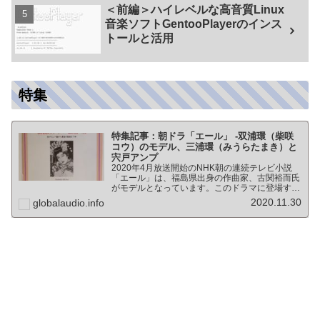
＜前編＞ハイレベルな高音質Linux
音楽ソフトGentooPlayerのインス
トールと活用
特集
特集記事：朝ドラ「エール」 -双浦環（柴咲
コウ）のモデル、三浦環（みうらたまき）と
宍戸アンプ
2020年4月放送開始のNHK朝の連続テレビ小説
「エール」は、福島県出身の作曲家、古関裕而氏
がモデルとなっています。このドラマに登場する
戦前の声楽家、三浦環さんと、本サイトにも登場
2020.11.30
globalaudio.info
する宍戸公一氏のアンプ（著書「送信管によるシ
ングルアンプ製作…