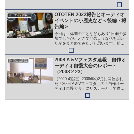
初の訪問で、いわゆる観光地は回ったの
で、2回目以降は観光地巡りはしていませ
ん。では、何しに行って何しているのだ
OTOTEN 2022報告とオーディオ
オーディオ体験記
ろうと考えると、なかなか...
イベントの小歴史など＜後編・報
告編＞
今回は、体調のことなどもあり1日弱の参
加でしたが、どこでどのような話を聞い
たかをまとめてみたいと思います。前編
はこちらです。オーディオイベントは聴
く場所であり聞く場所でもある筆者がオ
ーディオに詳しくない時代は、もっぱら
2008 A＆Vフェスタ速報 自作オ
旅行記、訪問記
試聴タイムに新製品など...
ーディオ自慢大会のレポート
（2008.2.23）
（2020.4追記）2008年の2月に開催され
た「2008 A＆Vフェスタ」の「自作オー
ディオ自慢大会」にリスナーとして参加
した直後のレポートです。記録としてこ
のページを残しています。自作のジャン
ルは、アンプや真空管アンプに限定して
いないの...