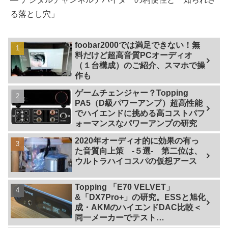
る落とし穴」
foobar2000では満足できない！無
料だけど超高音質PCオーディオ
（１台構成）のご紹介、スマホで操
作も
ゲームチェンジャー？Topping
PA5（D級パワーアンプ）超高性能
でハイエンドに挑める高コストパフ
ォーマンスなパワーアンプの研究
2020年オーディオ的に効果の有っ
た音質向上策 -５選- 第二位は、
ウルトラハイコスパの仮想アース
Topping 「E70 VELVET」
&「DX7Pro+」の研究。ESSと旭化
成・AKMのハイエンドDAC比較＜
同一メーカーでテスト
【ES9038PRO Vs AK4499EX】＞