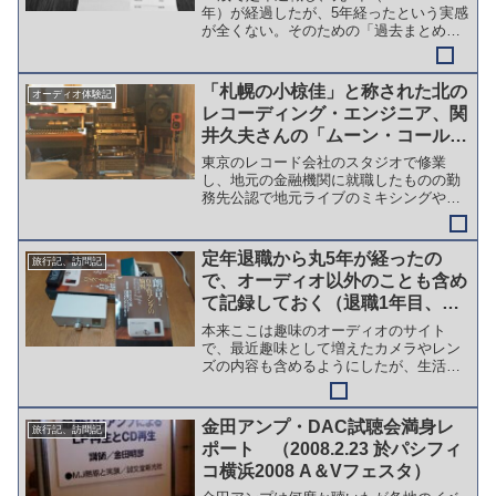
年）が経過したが、5年経ったという実感
が全くない。そのための「過去まとめ」
シリーズ。今回は、３回目で退職３年目
の2022年をまとめる。 退職とほぼ同時
にコロナ架となり、事前の計画や予想と
「札幌の小椋佳」と称された北の
オーディオ体験記
違う展開...
レコーディング・エンジニア、関
井久夫さんの「ムーン・コール
ド・スタジオ」を訪問しました
東京のレコード会社のスタジオで修業
し、地元の金融機関に就職したものの勤
務先公認で地元ライブのミキシングやス
タジオレコーディングのエンジニアとし
て二足の草鞋を履いたという関井さん。
アンティークオーディオを中心とするオ
定年退職から丸5年が経ったの
旅行記、訪問記
ーディオマニアとしても大ベ...
で、オーディオ以外のことも含め
て記録しておく（退職1年目、コ
ロナ禍とほぼ同時スタート）＜
本来ここは趣味のオーディオのサイト
2020年の記録＞
で、最近趣味として増えたカメラやレン
ズの内容も含めるようにしたが、生活全
般については対象外としてきた。 SNS
だと、身近な知り合いが友達登録などを
してくれているので、反って書きずらい
金田アンプ・DAC試聴会満身レ
旅行記、訪問記
が、こちらのブログであれ...
ポート （2008.2.23 於パシフィ
コ横浜2008 A＆Vフェスタ）