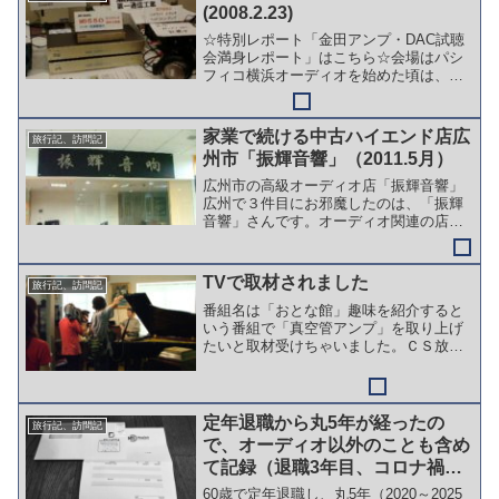
(2008.2.23)
☆特別レポート「金田アンプ・DAC試聴
会満身レポート」はこちら☆会場はパシ
フィコ横浜オーディオを始めた頃は、あ
らゆるイベントに顔を出していました。
最近は以前ほどではなくなりましたが、
２年ぶりにA&Vフェスタに行って来まし
家業で続ける中古ハイエンド店広
旅行記、訪問記
た。初日の翌日UPの...
州市「振輝音響」（2011.5月）
広州市の高級オーディオ店「振輝音響」
広州で３件目にお邪魔したのは、「振輝
音響」さんです。オーディオ関連の店が
１階から４階まで並んだ高盈電子城で、
ここは非常に入りやすい感じの店です。
それまでがとても濃いジャンルのところ
TVで取材されました
旅行記、訪問記
が続いたので、普通のオー...
番組名は「おとな館」趣味を紹介すると
いう番組で「真空管アンプ」を取り上げ
たいと取材受けちゃいました。ＣＳ放送
ですが。。チャンネル名は「G+」です
（その後スポーツ専門の「日テレG+」
に）。どういうチャンネルかというと、
スポーツの合間に教養番組...
定年退職から丸5年が経ったの
旅行記、訪問記
で、オーディオ以外のことも含め
て記録（退職3年目、コロナ禍や
や下火に）＜2022年の記録＞
60歳で定年退職し、丸5年（2020～2025