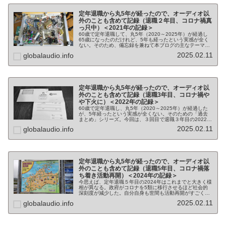
定年退職から丸5年が経ったので、オーディオ以
外のことも含めて記録（退職２年目、コロナ禍真
っ只中）＜2021年の記録＞
60歳で定年退職して、丸5年（2020～2025年）が経過し
65歳になったのだけれど、5年も経ったという実感が全く
ない。そのため、備忘録を兼ねて本ブログの主なテーマで
あるオーディオ以外の生活面含め思い出したり記録を頼り
2025.02.11
globalaudio.info
にまとめていく記事であ...
定年退職から丸5年が経ったので、オーディオ以
外のことも含めて記録（退職3年目、コロナ禍や
や下火に）＜2022年の記録＞
60歳で定年退職し、丸5年（2020～2025年）が経過した
が、5年経ったという実感が全くない。そのための「過去
まとめ」シリーズ。今回は、３回目で退職３年目の2022年
をまとめる。 退職とほぼ同時にコロナ架となり、事前の
2025.02.11
globalaudio.info
計画や予想と違う展開...
定年退職から丸5年が経ったので、オーディオ以
外のことも含めて記録（退職5年目、コロナ禍落
ち着き活動再開）＜2024年の記録＞
今思えば、定年退職５年目の2024年はこれまでと大きく様
相が異なる。政府がコロナを5類に移行させるほど社会的
深刻度が減少した。自分自身も世間も活動再開がすごく目
立った。 継続的なイベントに行くと、判で押したように
2025.02.11
globalaudio.info
「4年ぶりの開催」というセリ...