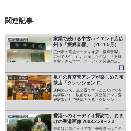
関連記事
家業で続ける中古ハイエンド店広
旅行記、訪問記
州市「振輝音響」（2011.5月）
広州市の高級オーディオ店「振輝音響」
広州で３件目にお邪魔したのは、「振輝
音響」さんです。オーディオ関連の店が
１階から４階まで並んだ高盈電子城で、
ここは非常に入りやすい感じの店です。
それまでがとても濃いジャンルのところ
亀戸の真空管アンプが楽しめる喫
旅行記、訪問記
が続いたので、普通のオー...
茶店「クレッシェンド」
店内のシステム全景です（ここだけでも
結構広い） 以前から、真空管アンプ愛
好家繋がりで交流のある「クレッシェン
ド」さんに久々にいってきました。真空
管アンプのマニアをやっていると、時々
「どこに行けば、気軽に聴けますか？」
香港へのオーディオ探訪で、おま
旅行記、訪問記
と聞かれるのですが、東京...
けの香港画像 2003.2.28～3.3
香港はお気に入りの旅行先香港へはこの