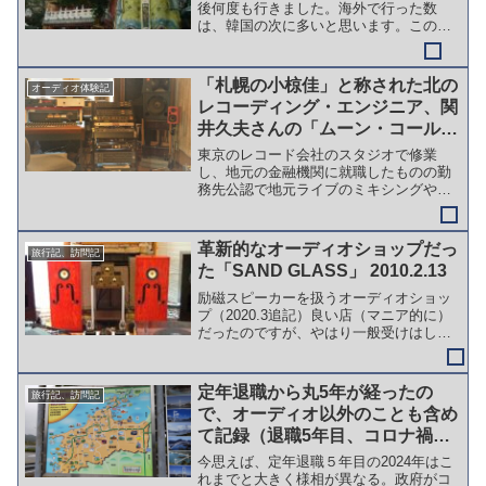
後何度も行きました。海外で行った数
は、韓国の次に多いと思います。この最
初の訪問で、いわゆる観光地は回ったの
で、2回目以降は観光地巡りはしていませ
ん。では、何しに行って何しているのだ
「札幌の小椋佳」と称された北の
オーディオ体験記
ろうと考えると、なかなか...
レコーディング・エンジニア、関
井久夫さんの「ムーン・コール
ド・スタジオ」を訪問しました
東京のレコード会社のスタジオで修業
し、地元の金融機関に就職したものの勤
務先公認で地元ライブのミキシングやス
タジオレコーディングのエンジニアとし
て二足の草鞋を履いたという関井さん。
アンティークオーディオを中心とするオ
革新的なオーディオショップだっ
旅行記、訪問記
ーディオマニアとしても大ベ...
た「SAND GLASS」 2010.2.13
励磁スピーカーを扱うオーディオショッ
プ（2020.3追記）良い店（マニア的に）
だったのですが、やはり一般受けはしな
いようで、現在は営業されていません。
最近の検索でもヒットしないので。以前
通りかかったら、建物はありましたが、
定年退職から丸5年が経ったの
旅行記、訪問記
使っている様子はな...
で、オーディオ以外のことも含め
て記録（退職5年目、コロナ禍落
ち着き活動再開）＜2024年の記
今思えば、定年退職５年目の2024年はこ
録＞
れまでと大きく様相が異なる。政府がコ