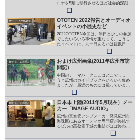
ロナを5類に移行させるほど社会的深刻度
が減少した。自分自身も世間も活動再開
がすごく目立った。 継続的なイベント
に行くと、判で押したように「4年ぶりの
OTOTEN 2022報告とオーディオ
オーディオ体験記
開催」というセリ...
イベントの小歴史など
2022OTOTEN今回は、半日と少しの参加
でしたいろいろ事情が重なって、こうし
たイベントは、丸一日あるいは複数日参
加していましたが、今回は1日弱（2022
年６.12、会期は11-12日の2日間）の参加
となりました。※ちなみに、事情の一つ
おまけ広州画像(2011年広州市訪
旅行記、訪問記
に...
問記）
中国のテーマパークここはどこでしょ
う？広州のガイドブックをいろいろ集め
ましたが、最近のものには載っていませ
ん。映画撮影のテーマパークで、日本で
も大船が閉鎖になったり下火だからでし
ょうか？アトラクションの前に、希望者
日本未上陸(2011年5月現在）メー
旅行記、訪問記
はお金を払って馬に乗れます...
カー「IMAGE AUDIO」
広州の真空管アンプメーカー発見広州市
海珠区にあるオーディオ専門店が終結す
るビルの高盈電子城の集結がほぼ終わり
かけた時に、飛び込みで取材許可をいた
だいた中古ハイエンド機器専門店の振輝