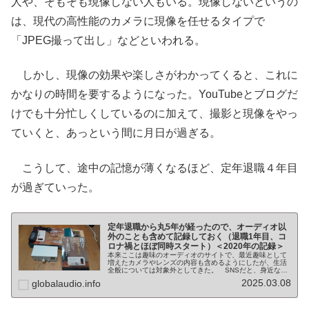
人や、そもそも現像しない人もいる。現像しないというの
は、現代の高性能のカメラに現像を任せるタイプで
「JPEG撮って出し」などといわれる。
しかし、現像の効果や楽しさがわかってくると、これに
かなりの時間を要するようになった。YouTubeとブログだ
けでも十分忙しくしているのに加えて、撮影と現像をやっ
ていくと、あっという間に月日が過ぎる。
こうして、途中の記憶が薄くなるほど、定年退職４年目
が過ぎていった。
定年退職から丸5年が経ったので、オーディオ以
外のことも含めて記録しておく（退職1年目、コ
ロナ禍とほぼ同時スタート）＜2020年の記録＞
本来ここは趣味のオーディオのサイトで、最近趣味として
増えたカメラやレンズの内容も含めるようにしたが、生活
全般については対象外としてきた。 SNSだと、身近な知
り合いが友達登録などをしてくれているので、反って書き
2025.03.08
globalaudio.info
ずらいが、こちらのブログであれ...