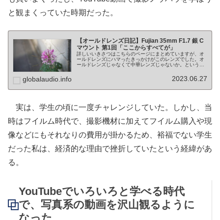
と観まくっていた時期だった。
【オールドレンズ日記】Fujian 35mm F1.7 銀 C
マウント 第1回「ここからすべてが」
詳しいいきさつはこちらのページにまとめていますが、オ
ールドレンズにハマったきっかけがこのレンズでした。オ
ールドレンズじゃなくて中華レンズじゃないか。というご
指摘をいただきそうですが、その通りです。でも、ここか
ら始まったんです。入手の経緯 今...
2023.06.27
globalaudio.info
実は、学生の頃に一度チャレンジしていた。しかし、当
時はフイルム時代で、撮影機材に加えてフイルム購入や現
像などにもそれなりの費用が掛かるため、裕福でない学生
だった私は、経済的な理由で挫折していたという経緯があ
る。
YouTubeでいろいろと学べる時代
で、写真系の動画を沢山観るように
なった