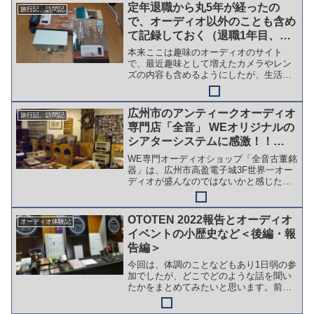
音響さんにご紹介いただいたのが、同じ
定年退職から丸5年が経ったの
旅行記、訪問記
フロアにある「IMAGE...
で、オーディオ以外のことも含め
て記録しておく（退職1年目、コ
ロナ禍とほぼ同時スタート）＜
本来ここは趣味のオーディオのサイト
2020年の記録＞
で、最近趣味として増えたカメラやレン
ズの内容も含めるようにしたが、生活全
般については対象外としてきた。 SNS
だと、身近な知り合いが友達登録などを
してくれているので、反って書きずらい
広州市のアンティークオーディオ
旅行記、訪問記
が、こちらのブログであれ...
専門店「全音」 WEオリジナルの
シアターシステムに感激！！
（2011.5月）
WE専門オーディオショップ「全音古董銘
器」は、広州市高盈電子城3F世界一オー
ディオが盛んなのではないかと感じた中
国は広州旅行ですが、2番目に訪れたのは
オーディオ店が集まる「高盈電子城」の
3Fの少し奥に位置する全音古董銘器さん
OTOTEN 2022報告とオーディオ
オーディオ体験記
です。まあ、写真...
イベントの小歴史など＜後編・報
告編＞
今回は、体調のことなどもあり1日弱の参
加でしたが、どこでどのような話を聞い
たかをまとめてみたいと思います。前編
はこちらです。オーディオイベントは聴
く場所であり聞く場所でもある筆者がオ