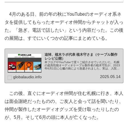
4月のある日、前の年の秋にYouTubeのオーディオ系ネ
タを提供してもらったオーディオ仲間からチャットが入っ
た。「急ぎ、電話で話したい」という内容だった。この後
の展開は、すでにいくつかの記事にまとめている。
追悼、植木ラボ代表 植木守さま（ケーブル製作
レシピ公開）
本ブログやYouTubeで度々ご紹介させていただいた、札幌
の超高性能オーディオケーブル製作者の植木守氏が、2023
年6月1日に心臓の病により急逝されました。実は、入院さ
れて約一か月間、ネットと電話で何度かご連絡をいただき
ました。その時に教え...
2025.05.14
globalaudio.info
この後、直ぐにオーディオ仲間が住む札幌に行き、本人
は面会謝絶だったものの、ご友人と会って話を聞いたり、
仲間が製作したオーディオグッズを受け取ったりしたの
が、5月。そして6月の頭に本人が亡くなった。