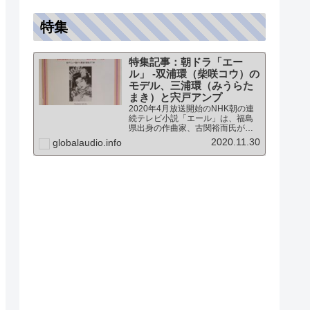
特集
特集記事：朝ドラ「エー
ル」 -双浦環（柴咲コウ）の
モデル、三浦環（みうらた
まき）と宍戸アンプ
2020年4月放送開始のNHK朝の連
続テレビ小説「エール」は、福島
県出身の作曲家、古関裕而氏がモ
デルとなっています。このドラマ
2020.11.30
globalaudio.info
に登場する戦前の声楽家、三浦環
さんと、本サイトにも登場する宍
戸公一氏のアンプ（著書「送信管
によるシングルアンプ製作…