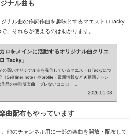
リジナル曲も
ジナル曲の作詞作曲を趣味とするマエストロTacky
ので、それらが使えるのは助かります。
カロをメインに活動するオリジナル曲クリエ
 Tacky」
リティの高いオリジナル曲を発信しているマエストロTackyにつ
lf liner note）やprofile・最新情報など★動画チャン
念作品の生歌版楽曲「ブレないココロ」...
2026.01.08
える楽曲配布もやっています
く、他のチャンネル用に一部の楽曲を開放・配布して