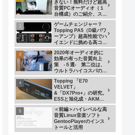
きない！無料だけど超高
音質PCオーディオ（１
台構成）のご紹介、スマ
ホで操作も
ゲームチェンジャー？
Topping PA5（D級パワ
ーアンプ）超高性能でハ
イエンドに挑める高コス
トパフォーマンスなパワ
2020年オーディオ的に
ーアンプの研究
効果の有った音質向上
策 -５選- 第二位は、
ウルトラハイコスパの仮
想アース
Topping 「E70
VELVET」
&「DX7Pro+」の研究。
ESSと旭化成・AKMの
ハイエンドDAC比較＜
＜前編＞ハイレベルな高
同一メーカーでテスト
音質Linux音楽ソフト
【ES9038PRO Vs
GentooPlayerのインス
AK4499EX】＞
トールと活用