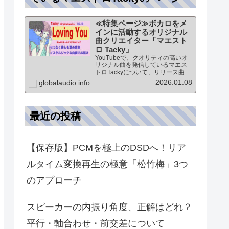
≪特集ページ≫ボカロをメ
インに活動するオリジナル
曲クリエイター「マエスト
ロ Tacky」
YouTubeで、クオリティの高いオ
リジナル曲を発信しているマエス
トロTackyについて、リリース曲の
紹介（Self liner note）やprofile・
2026.01.08
globalaudio.info
最新情報など★動画チャンネル登
録100人突破記念作品の生歌版楽曲
「ブレないココロ」…
最近の投稿
【保存版】PCMを極上のDSDへ！リア
ルタイム変換再生の極意「松竹梅」3つ
のアプローチ
スピーカーの内振り角度、正解はどれ？
平行・軸合わせ・前交差について