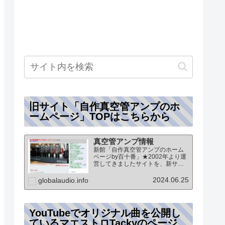
旧サイト「自作真空管アンプのホ
ームページ」TOPはこちらから
真空管アンプ情報
新館「自作真空管アンプのホーム
ページby百十番」★2002年より運
営してきましたサイトを、新サイ
トに統合していますこのページ
は、「新館:自作真空管アンプのホ
2024.06.25
globalaudio.info
ームページby百十番」のTOPペー
ジになりますオーディオ情報全般
のTOP（グローバル…
YouTubeでオリジナル曲を公開し
ているマエストロTackyのページ